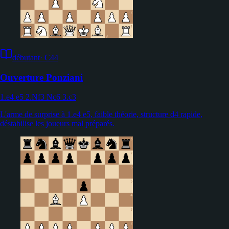
débutant
·
C44
Ouverture Ponziani
1.e4 e5 2.Nf3 Nc6 3.c3
L'arme de surprise à 1.e4 e5, faible théorie, structure d4 rapide,
déstabilise les joueurs mal préparés.