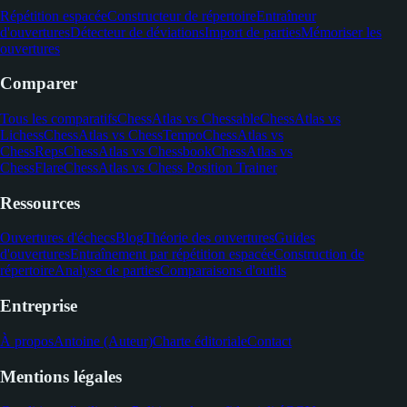
Répétition espacée
Constructeur de répertoire
Entraîneur
d'ouvertures
Détecteur de déviations
Import de parties
Mémoriser les
ouvertures
Comparer
Tous les comparatifs
ChessAtlas vs Chessable
ChessAtlas vs
Lichess
ChessAtlas vs ChessTempo
ChessAtlas vs
ChessReps
ChessAtlas vs Chessbook
ChessAtlas vs
ChessFlare
ChessAtlas vs Chess Position Trainer
Ressources
Ouvertures d'échecs
Blog
Théorie des ouvertures
Guides
d'ouvertures
Entraînement par répétition espacée
Construction de
répertoire
Analyse de parties
Comparaisons d'outils
Entreprise
À propos
Antoine (Auteur)
Charte éditoriale
Contact
Mentions légales