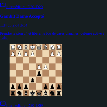
intermédiaire
·
D20–D29
Gambit Dame Accepté
1.d4 d5 2.c4 dxc4
Prendre le pion c4 et libérer le fou de cases blanches, défense active à
1.d4.
intermédiaire
·
D30–D69