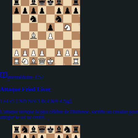
intermédiaire
·
C57
Attaque Fried Liver
1.e4 e5 2.Nf3 Nc6 3.Bc4 Nf6 4.Ng5
L'attaque tactique la plus célèbre de l'Italienne, sacrifie un cavalier pour
attraper le roi au centre.