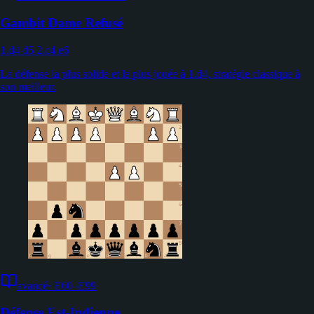
Gambit Dame Refusé
1.d4 d5 2.c4 e6
La défense la plus solide et la plus jouée à 1.d4, stratégie classique à
son meilleur.
avancé
·
E60–E99
Défense Est-Indienne