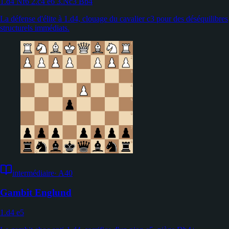
1.d4 Nf6 2.c4 e6 3.Nc3 Bb4
La défense d'élite à 1.d4, clouage du cavalier c3 pour des déséquilibres
structurels immédiats.
intermédiaire
·
A40
Gambit Englund
1.d4 e5