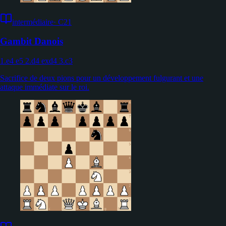
intermédiaire
·
C21
Gambit Danois
1.e4 e5 2.d4 exd4 3.c3
Sacrifice de deux pions pour un développement fulgurant et une
attaque immédiate sur le roi.