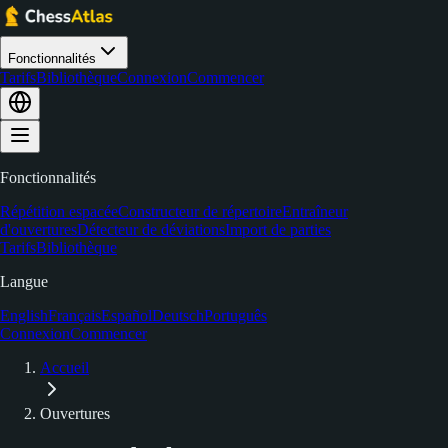
Fonctionnalités
Tarifs
Bibliothèque
Connexion
Commencer
Fonctionnalités
Répétition espacée
Constructeur de répertoire
Entraîneur
d'ouvertures
Détecteur de déviations
Import de parties
Tarifs
Bibliothèque
Langue
English
Français
Español
Deutsch
Português
Connexion
Commencer
Accueil
Ouvertures