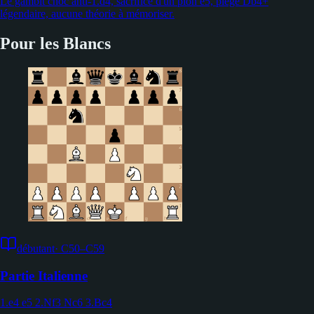
Le gambit choc anti-1.d4, sacrifice d'un pion e5, piège Db4+
légendaire, aucune théorie à mémoriser.
Pour les Blancs
débutant
·
C50–C59
Partie Italienne
1.e4 e5 2.Nf3 Nc6 3.Bc4