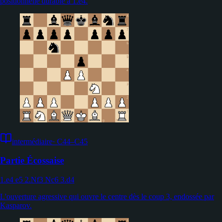
positionnelle durable à 1.e4.
intermédiaire
·
C44–C45
Partie Écossaise
1.e4 e5 2.Nf3 Nc6 3.d4
L'ouverture agressive qui ouvre le centre dès le coup 3, endossée par
Kasparov.