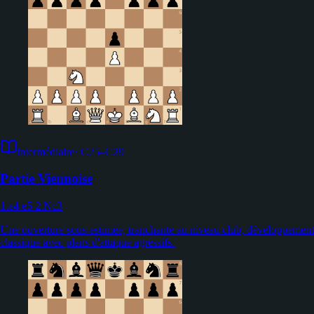
intermédiaire
·
C25–C29
Partie Viennoise
1.e4 e5 2.Nc3
Une ouverture sous-estimée, tranchante au niveau club, développement
classique avec plans d'attaque agressifs.