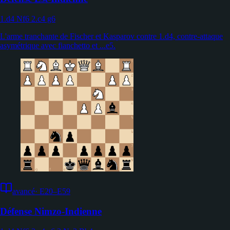
1.d4 Nf6 2.c4 g6
L'arme tranchante de Fischer et Kasparov contre 1.d4, contre-attaque
asymétrique avec fianchetto et ...e5.
avancé
·
E20–E59
Défense Nimzo-Indienne