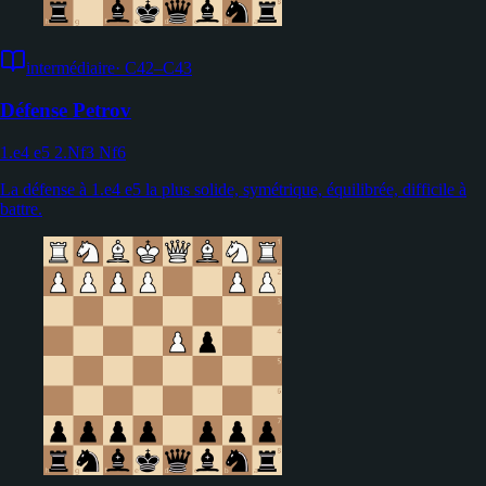
intermédiaire
·
C42–C43
Défense Petrov
1.e4 e5 2.Nf3 Nf6
La défense à 1.e4 e5 la plus solide, symétrique, équilibrée, difficile à
battre.