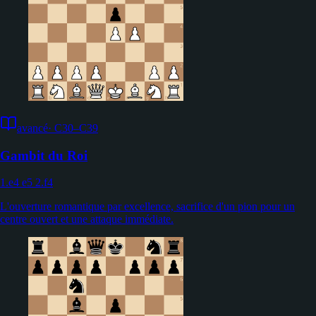
avancé
·
C30–C39
Gambit du Roi
1.e4 e5 2.f4
L'ouverture romantique par excellence, sacrifice d'un pion pour un
centre ouvert et une attaque immédiate.