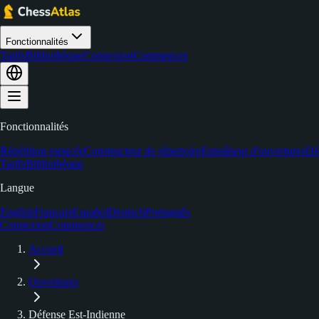
Fonctionnalités
Tarifs
Bibliothèque
Connexion
Commencer
Fonctionnalités
Répétition espacée
Constructeur de répertoire
Entraîneur d'ouvertures
Dé
Tarifs
Bibliothèque
Langue
English
Français
Español
Deutsch
Português
Connexion
Commencer
Accueil
Ouvertures
Défense Est-Indienne