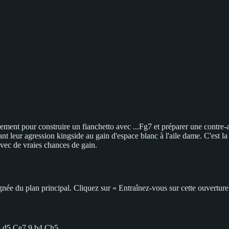
ement pour construire un fianchetto avec ...Fg7 et préparer une contre-a
t leur agression kingside au gain d'espace blanc à l'aile dame. C'est la
vec de vraies chances de gain.
ée du plan principal. Cliquez sur « Entraînez-vous sur cette ouverture »
8.d5 Ce7 9.b4 Ch5