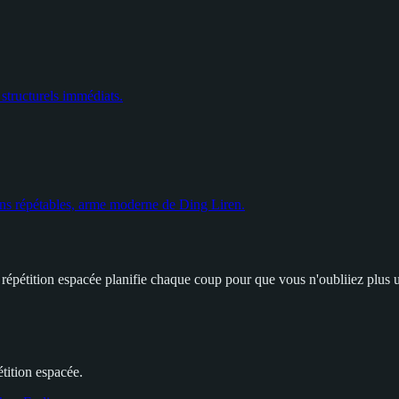
 structurels immédiats.
lans répétables, arme moderne de Ding Liren.
a répétition espacée planifie chaque coup pour que vous n'oubliiez plus
tition espacée.