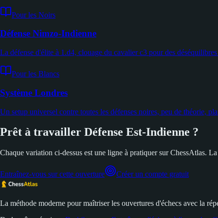
Pour les Noirs
Défense Nimzo-Indienne
La défense d'élite à 1.d4, clouage du cavalier c3 pour des déséquilibres
Pour les Blancs
Système Londres
Un setup universel contre toutes les défenses noires, peu de théorie, p
Prêt à travailler Défense Est-Indienne ?
Chaque variation ci-dessus est une ligne à pratiquer sur ChessAtlas. L
Entraînez-vous sur cette ouverture
Créer un compte gratuit
La méthode moderne pour maîtriser les ouvertures d'échecs avec la répé