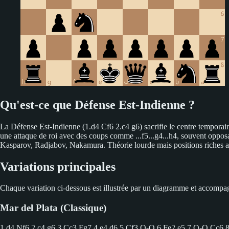
Qu'est-ce que Défense Est-Indienne ?
La Défense Est-Indienne (1.d4 Cf6 2.c4 g6) sacrifie le centre temporair
une attaque de roi avec des coups comme ...f5...g4...h4, souvent opposan
Kasparov, Radjabov, Nakamura. Théorie lourde mais positions riches a
Variations principales
Chaque variation ci-dessous est illustrée par un diagramme et accompagn
Mar del Plata (Classique)
1.d4 Nf6 2.c4 g6
3.Cc3 Fg7 4.e4 d6 5.Cf3 O-O 6.Fe2 e5 7.O-O Cc6 