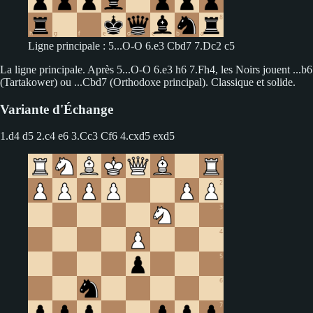
Ligne principale : 5...O-O 6.e3 Cbd7 7.Dc2 c5
La ligne principale. Après 5...O-O 6.e3 h6 7.Fh4, les Noirs jouent ...b6
(Tartakower) ou ...Cbd7 (Orthodoxe principal). Classique et solide.
Variante d'Échange
1.d4 d5 2.c4 e6
3.Cc3 Cf6 4.cxd5 exd5