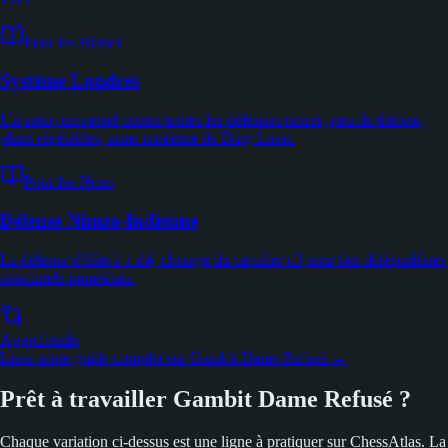
Pour les Blancs
Système Londres
Un setup universel contre toutes les défenses noires, peu de théorie,
plans répétables, arme moderne de Ding Liren.
Pour les Noirs
Défense Nimzo-Indienne
La défense d'élite à 1.d4, clouage du cavalier c3 pour des déséquilibres
structurels immédiats.
Approfondir
Lisez notre guide complet sur Gambit Dame Refusé →
Prêt à travailler Gambit Dame Refusé ?
Chaque variation ci-dessus est une ligne à pratiquer sur ChessAtlas. La