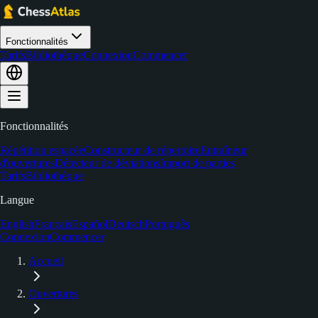
Fonctionnalités
Tarifs
Bibliothèque
Connexion
Commencer
Fonctionnalités
Répétition espacée
Constructeur de répertoire
Entraîneur
d'ouvertures
Détecteur de déviations
Import de parties
Tarifs
Bibliothèque
Langue
English
Français
Español
Deutsch
Português
Connexion
Commencer
Accueil
Ouvertures