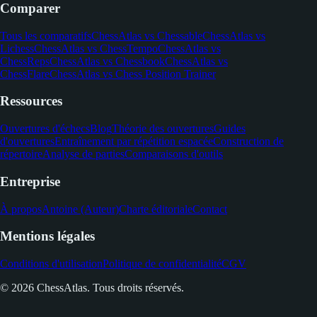
Comparer
Tous les comparatifs
ChessAtlas vs Chessable
ChessAtlas vs
Lichess
ChessAtlas vs ChessTempo
ChessAtlas vs
ChessReps
ChessAtlas vs Chessbook
ChessAtlas vs
ChessFlare
ChessAtlas vs Chess Position Trainer
Ressources
Ouvertures d'échecs
Blog
Théorie des ouvertures
Guides
d'ouvertures
Entraînement par répétition espacée
Construction de
répertoire
Analyse de parties
Comparaisons d'outils
Entreprise
À propos
Antoine (Auteur)
Charte éditoriale
Contact
Mentions légales
Conditions d'utilisation
Politique de confidentialité
CGV
© 2026 ChessAtlas. Tous droits réservés.