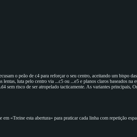
usam o peão de c4 para reforçar o seu centro, aceitando um bispo das 
 lentas, luta pelo centro via ...c5 ou ...e5 e planos claros baseados n
1.d4 sem risco de ser atropelado tacticamente. As variantes principais
em «Treine esta abertura» para praticar cada linha com repetição espa