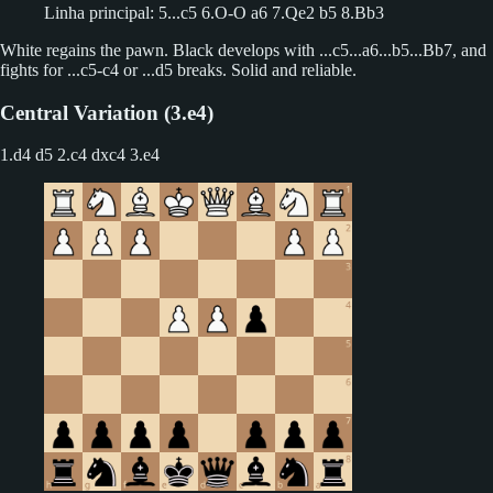
Linha principal: 5...c5 6.O-O a6 7.Qe2 b5 8.Bb3
White regains the pawn. Black develops with ...c5...a6...b5...Bb7, and
fights for ...c5-c4 or ...d5 breaks. Solid and reliable.
Central Variation (3.e4)
1.d4 d5 2.c4 dxc4
3.e4