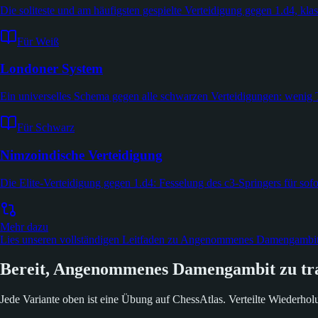
Die soliteste und am häufigsten gespielte Verteidigung gegen 1.d4, klas
Für Weiß
Londoner System
Ein universelles Schema gegen alle schwarzen Verteidigungen: wenig
Für Schwarz
Nimzoindische Verteidigung
Die Elite-Verteidigung gegen 1.d4: Fesselung des c3-Springers für sofo
Mehr dazu
Lies unseren vollständigen Leitfaden zu Angenommenes Damengamb
Bereit, Angenommenes Damengambit zu tr
Jede Variante oben ist eine Übung auf ChessAtlas. Verteilte Wiederholun