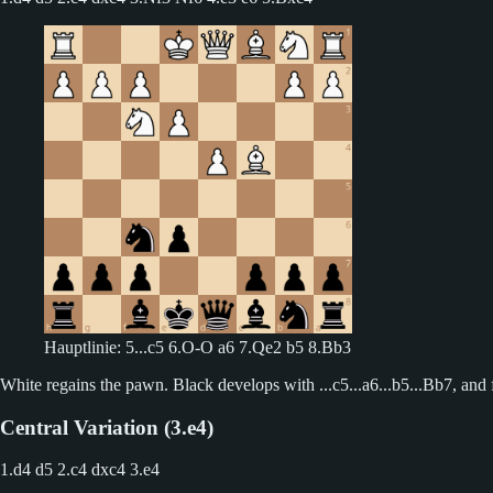
Hauptlinie: 5...c5 6.O-O a6 7.Qe2 b5 8.Bb3
White regains the pawn. Black develops with ...c5...a6...b5...Bb7, and fi
Central Variation (3.e4)
1.d4 d5 2.c4 dxc4
3.e4