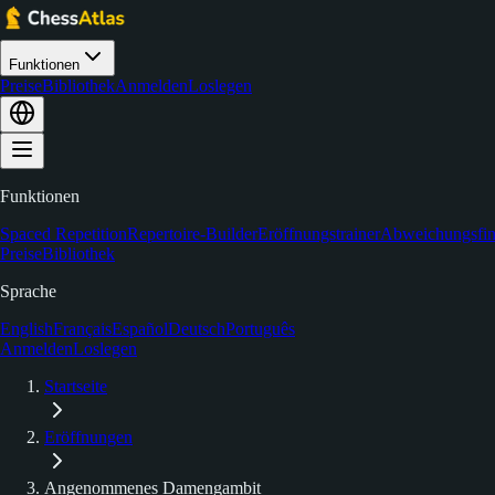
Funktionen
Preise
Bibliothek
Anmelden
Loslegen
Funktionen
Spaced Repetition
Repertoire-Builder
Eröffnungstrainer
Abweichungsfin
Preise
Bibliothek
Sprache
English
Français
Español
Deutsch
Português
Anmelden
Loslegen
Startseite
Eröffnungen
Angenommenes Damengambit