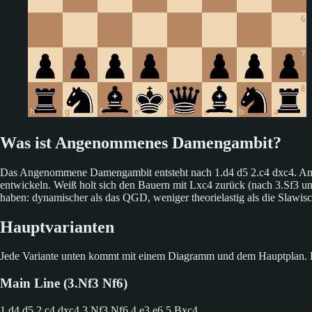
Was ist Angenommenes Damengambit?
Das Angenommene Damengambit entsteht nach 1.d4 d5 2.c4 dxc4. Ande
entwickeln. Weiß holt sich den Bauern mit Lxc4 zurück (nach 3.Sf3 und
haben: dynamischer als das QGD, weniger theorielastig als die Slawisc
Hauptvarianten
Jede Variante unten kommt mit einem Diagramm und dem Hauptplan. Klic
Main Line (3.Nf3 Nf6)
1.d4 d5 2.c4 dxc4
3.Nf3 Nf6 4.e3 e6 5.Bxc4