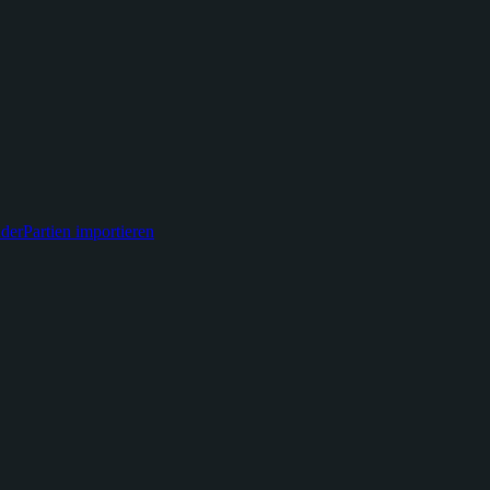
der
Partien importieren