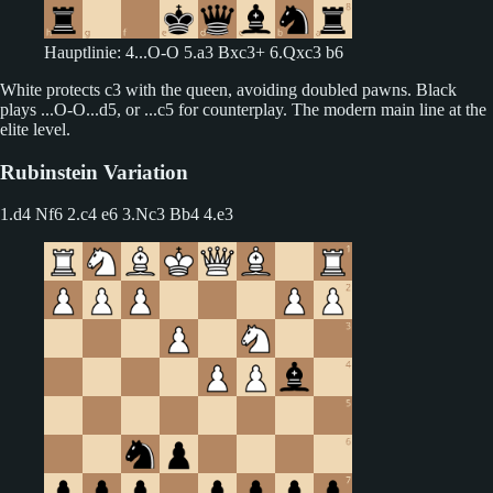
Hauptlinie: 4...O-O 5.a3 Bxc3+ 6.Qxc3 b6
White protects c3 with the queen, avoiding doubled pawns. Black
plays ...O-O...d5, or ...c5 for counterplay. The modern main line at the
elite level.
Rubinstein Variation
1.d4 Nf6 2.c4 e6 3.Nc3 Bb4
4.e3