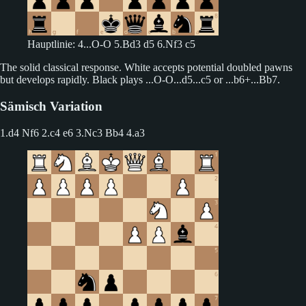
Hauptlinie: 4...O-O 5.Bd3 d5 6.Nf3 c5
The solid classical response. White accepts potential doubled pawns
but develops rapidly. Black plays ...O-O...d5...c5 or ...b6+...Bb7.
Sämisch Variation
1.d4 Nf6 2.c4 e6 3.Nc3 Bb4
4.a3