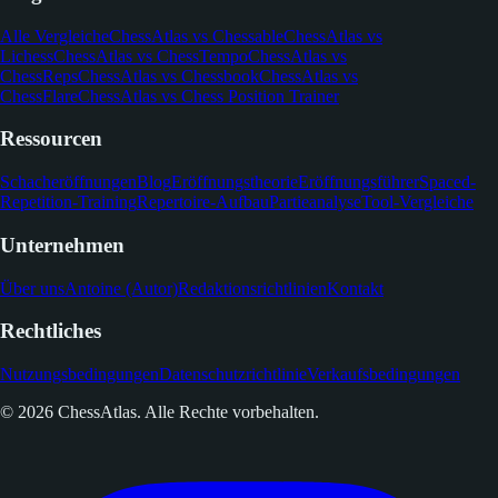
Alle Vergleiche
ChessAtlas vs Chessable
ChessAtlas vs
Lichess
ChessAtlas vs ChessTempo
ChessAtlas vs
ChessReps
ChessAtlas vs Chessbook
ChessAtlas vs
ChessFlare
ChessAtlas vs Chess Position Trainer
Ressourcen
Schacheröffnungen
Blog
Eröffnungstheorie
Eröffnungsführer
Spaced-
Repetition-Training
Repertoire-Aufbau
Partieanalyse
Tool-Vergleiche
Unternehmen
Über uns
Antoine (Autor)
Redaktionsrichtlinien
Kontakt
Rechtliches
Nutzungsbedingungen
Datenschutzrichtlinie
Verkaufsbedingungen
© 2026 ChessAtlas. Alle Rechte vorbehalten.