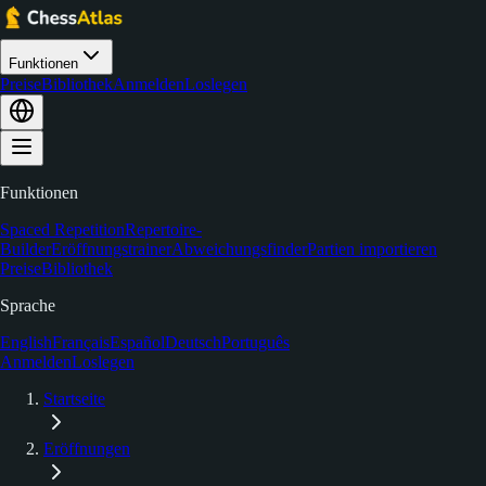
Funktionen
Preise
Bibliothek
Anmelden
Loslegen
Funktionen
Spaced Repetition
Repertoire-
Builder
Eröffnungstrainer
Abweichungsfinder
Partien importieren
Preise
Bibliothek
Sprache
English
Français
Español
Deutsch
Português
Anmelden
Loslegen
Startseite
Eröffnungen