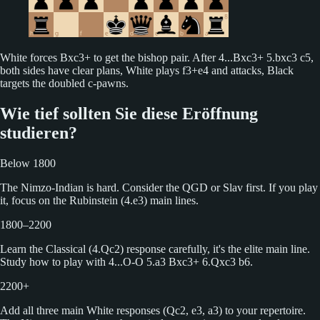
White forces Bxc3+ to get the bishop pair. After 4...Bxc3+ 5.bxc3 c5,
both sides have clear plans, White plays f3+e4 and attacks, Black
targets the doubled c-pawns.
Wie tief sollten Sie diese Eröffnung
studieren?
Below 1800
The Nimzo-Indian is hard. Consider the QGD or Slav first. If you play
it, focus on the Rubinstein (4.e3) main lines.
1800–2200
Learn the Classical (4.Qc2) response carefully, it's the elite main line.
Study how to play with 4...O-O 5.a3 Bxc3+ 6.Qxc3 b6.
2200+
Add all three main White responses (Qc2, e3, a3) to your repertoire.