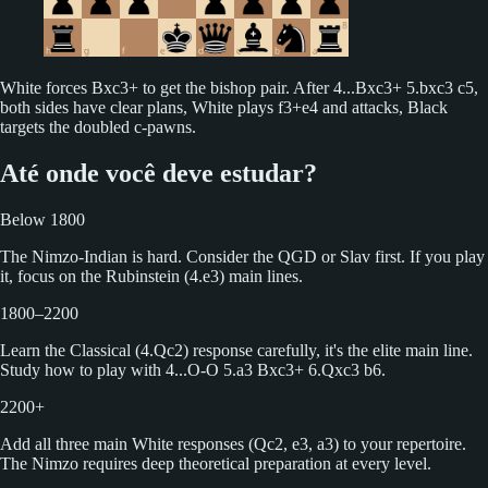
White forces Bxc3+ to get the bishop pair. After 4...Bxc3+ 5.bxc3 c5,
both sides have clear plans, White plays f3+e4 and attacks, Black
targets the doubled c-pawns.
Até onde você deve estudar?
Below 1800
The Nimzo-Indian is hard. Consider the QGD or Slav first. If you play
it, focus on the Rubinstein (4.e3) main lines.
1800–2200
Learn the Classical (4.Qc2) response carefully, it's the elite main line.
Study how to play with 4...O-O 5.a3 Bxc3+ 6.Qxc3 b6.
2200+
Add all three main White responses (Qc2, e3, a3) to your repertoire.
The Nimzo requires deep theoretical preparation at every level.