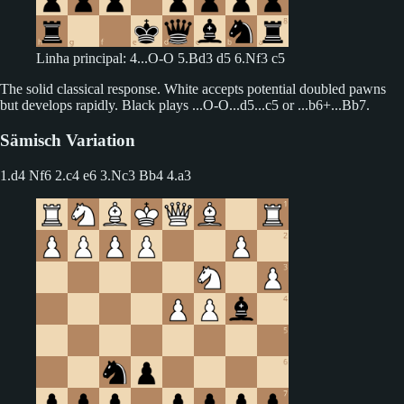
Linha principal: 4...O-O 5.Bd3 d5 6.Nf3 c5
The solid classical response. White accepts potential doubled pawns
but develops rapidly. Black plays ...O-O...d5...c5 or ...b6+...Bb7.
Sämisch Variation
1.d4 Nf6 2.c4 e6 3.Nc3 Bb4
4.a3