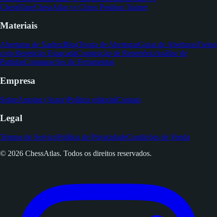
ChessFlare
ChessAtlas vs Chess Position Trainer
Materiais
Aberturas de Xadrez
Blog
Teoria de Aberturas
Guias de Aberturas
Treino
com Repetição Espaçada
Construção de Repertório
Análise de
Partidas
Comparações de Ferramentas
Empresa
Sobre
Antoine (Autor)
Política editorial
Contato
Legal
Termos de Serviço
Política de Privacidade
Condições de Venda
© 2026 ChessAtlas. Todos os direitos reservados.