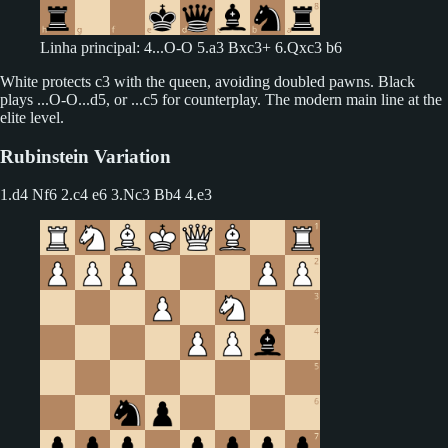
Linha principal: 4...O-O 5.a3 Bxc3+ 6.Qxc3 b6
White protects c3 with the queen, avoiding doubled pawns. Black
plays ...O-O...d5, or ...c5 for counterplay. The modern main line at the
elite level.
Rubinstein Variation
1.d4 Nf6 2.c4 e6 3.Nc3 Bb4
4.e3