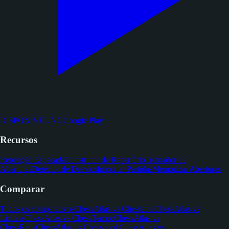
DISPONÍVEL NO
Google Play
Recursos
Repetição Espaçada
Construtor de Repertório
Treinador de
Aberturas
Detector de Desvios
Importar Partidas
Memorizar Aberturas
Comparar
Todos os comparativos
ChessAtlas vs Chessable
ChessAtlas vs
Lichess
ChessAtlas vs ChessTempo
ChessAtlas vs
ChessReps
ChessAtlas vs Chessbook
ChessAtlas vs