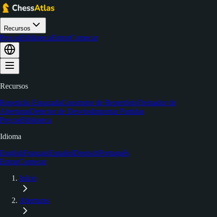
Recursos
Preços
Biblioteca
Entrar
Começar
Recursos
Repetição Espaçada
Construtor de Repertório
Treinador de
Aberturas
Detector de Desvios
Importar Partidas
Preços
Biblioteca
Idioma
English
Français
Español
Deutsch
Português
Entrar
Começar
Início
Aberturas