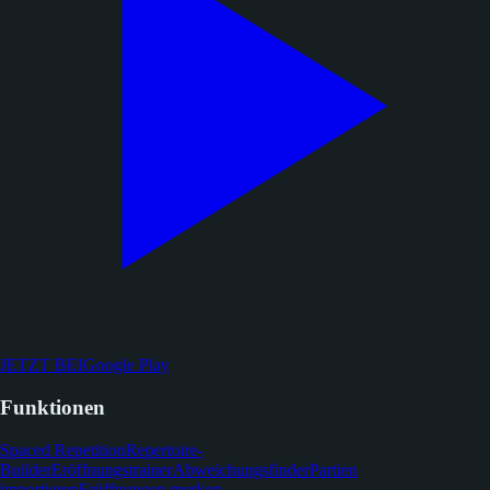
JETZT BEI
Google Play
Funktionen
Spaced Repetition
Repertoire-
Builder
Eröffnungstrainer
Abweichungsfinder
Partien
importieren
Eröffnungen merken