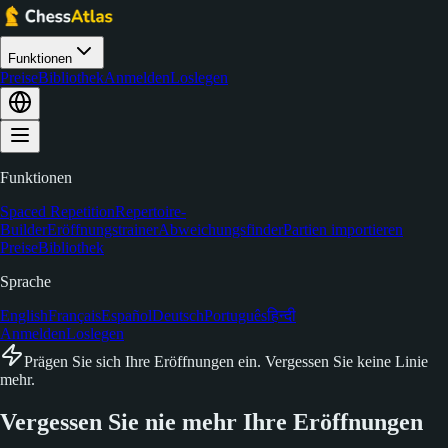
Funktionen
Preise
Bibliothek
Anmelden
Loslegen
Funktionen
Spaced Repetition
Repertoire-
Builder
Eröffnungstrainer
Abweichungsfinder
Partien importieren
Preise
Bibliothek
Sprache
English
Français
Español
Deutsch
Português
हिन्दी
Anmelden
Loslegen
Prägen Sie sich Ihre Eröffnungen ein. Vergessen Sie keine Linie
mehr.
Vergessen Sie nie mehr Ihre
Eröffnungen