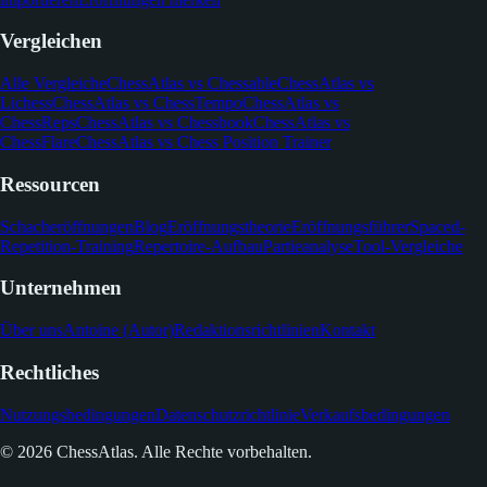
Vergleichen
Alle Vergleiche
ChessAtlas vs Chessable
ChessAtlas vs
Lichess
ChessAtlas vs ChessTempo
ChessAtlas vs
ChessReps
ChessAtlas vs Chessbook
ChessAtlas vs
ChessFlare
ChessAtlas vs Chess Position Trainer
Ressourcen
Schacheröffnungen
Blog
Eröffnungstheorie
Eröffnungsführer
Spaced-
Repetition-Training
Repertoire-Aufbau
Partieanalyse
Tool-Vergleiche
Unternehmen
Über uns
Antoine (Autor)
Redaktionsrichtlinien
Kontakt
Rechtliches
Nutzungsbedingungen
Datenschutzrichtlinie
Verkaufsbedingungen
© 2026 ChessAtlas. Alle Rechte vorbehalten.