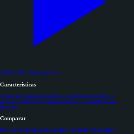
DISPONIBLE EN
Google Play
Características
Repetición espaciada
Constructor de repertorio
Entrenador de
aperturas
Detector de desviaciones
Importar partidas
Memorizar
aperturas
Comparar
Todas las comparativas
ChessAtlas vs Chessable
ChessAtlas vs