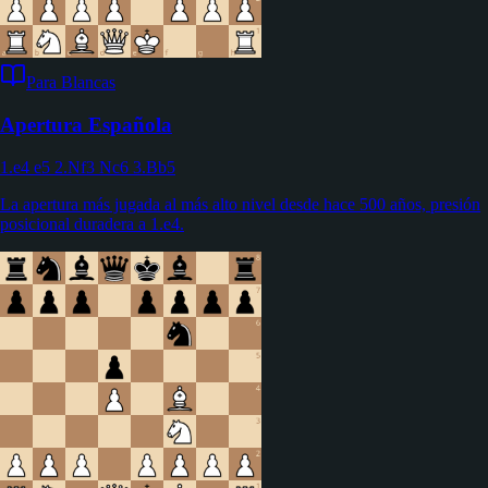
Para Blancas
Apertura Española
1.e4 e5 2.Nf3 Nc6 3.Bb5
La apertura más jugada al más alto nivel desde hace 500 años, presión
posicional duradera a 1.e4.