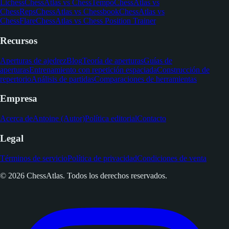
Lichess
ChessAtlas vs ChessTempo
ChessAtlas vs
ChessReps
ChessAtlas vs Chessbook
ChessAtlas vs
ChessFlare
ChessAtlas vs Chess Position Trainer
Recursos
Aperturas de ajedrez
Blog
Teoría de aperturas
Guías de
aperturas
Entrenamiento con repetición espaciada
Construcción de
repertorio
Análisis de partidas
Comparaciones de herramientas
Empresa
Acerca de
Antoine (Autor)
Política editorial
Contacto
Legal
Términos de servicio
Política de privacidad
Condiciones de venta
© 2026 ChessAtlas. Todos los derechos reservados.