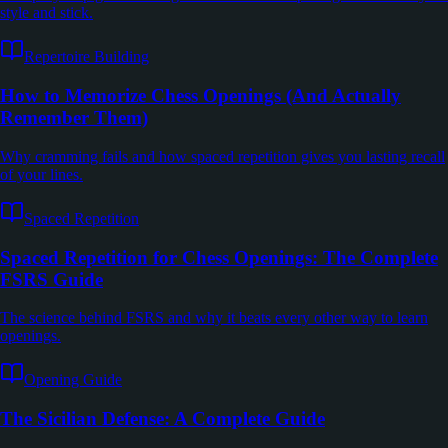
style and stick.
Repertoire Building
How to Memorize Chess Openings (And Actually
Remember Them)
Why cramming fails and how spaced repetition gives you lasting recall
of your lines.
Spaced Repetition
Spaced Repetition for Chess Openings: The Complete
FSRS Guide
The science behind FSRS and why it beats every other way to learn
openings.
Opening Guide
The Sicilian Defense: A Complete Guide