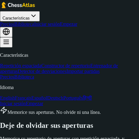
Características
Precios
Biblioteca
Iniciar sesión
Empezar
Características
Repetición espaciada
Constructor de repertorio
Entrenador de
aperturas
Detector de desviaciones
Importar partidas
Precios
Biblioteca
Idioma
English
Français
Español
Deutsch
Português
हिन्दी
Iniciar sesión
Empezar
Memorice sus aperturas. No olvide ni una línea.
Deje de olvidar sus
aperturas
Memorice su repertorio de aperturas con repetición espaciada, y