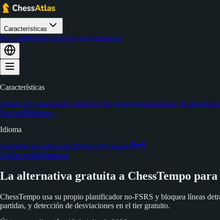
Características
Precios
Biblioteca
Iniciar sesión
Empezar
Características
Repetición espaciada
Constructor de repertorio
Entrenador de aperturas
D
Precios
Biblioteca
Idioma
English
Français
Español
Deutsch
Português
हिन्दी
Iniciar sesión
Empezar
La alternativa gratuita a ChessTempo para
ChessTempo usa su propio planificador no-FSRS y bloquea líneas detrá
partidas, y detección de desviaciones en el tier gratuito.