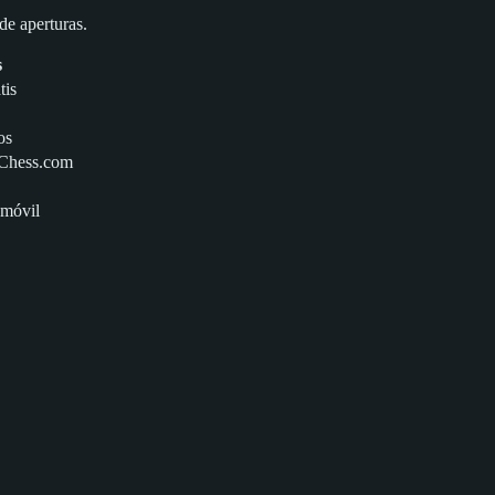
e aperturas.
s
tis
os
 Chess.com
 móvil