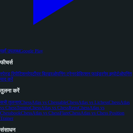
यहाँ उपलब्ध
Google Play
फीचर्स
स्पेस्ड रिपीटिशन
रेपर्टोयर बिल्डर
ओपनिंग ट्रेनर
डेविएशन फाइंडर
गेम इम्पोर्ट
ओपनिंग
याद करें
तुलना करें
सभी तुलनाएं
ChessAtlas vs Chessable
ChessAtlas vs Lichess
ChessAtlas
vs ChessTempo
ChessAtlas vs ChessReps
ChessAtlas vs
Chessbook
ChessAtlas vs ChessFlare
ChessAtlas vs Chess Position
Trainer
संसाधन