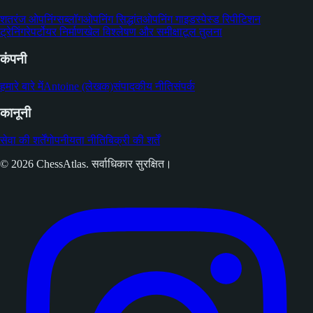
शतरंज ओपनिंग्स
ब्लॉग
ओपनिंग सिद्धांत
ओपनिंग गाइड
स्पेस्ड रिपीटिशन
ट्रेनिंग
रेपर्टोयर निर्माण
खेल विश्लेषण और समीक्षा
टूल तुलना
कंपनी
हमारे बारे में
Antoine (लेखक)
संपादकीय नीति
संपर्क
कानूनी
सेवा की शर्तें
गोपनीयता नीति
बिक्री की शर्तें
© 2026 ChessAtlas. सर्वाधिकार सुरक्षित।