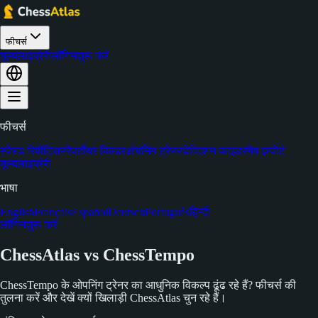
फीचर्स
मूल्य
लाइब्रेरी
लॉगिन
शुरू करें
फीचर्स
स्पेस्ड रिपीटिशन
रेपर्टोयर बिल्डर
ओपनिंग ट्रेनर
डेविएशन फाइंडर
गेम इम्पोर्ट
मूल्य
लाइब्रेरी
भाषा
English
Français
Español
Deutsch
Português
हिन्दी
लॉगिन
शुरू करें
ChessAtlas vs ChessTempo
ChessTempo के ओपनिंग ट्रेनर का आधुनिक विकल्प ढूंढ रहे हैं? फीचर्स की
तुलना करें और देखें क्यों खिलाड़ी ChessAtlas चुन रहे हैं।