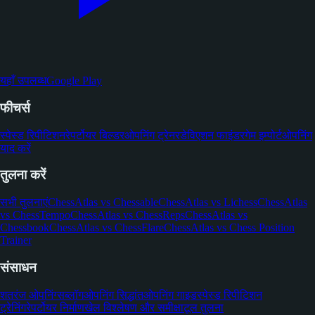
यहाँ उपलब्ध
Google Play
फीचर्स
स्पेस्ड रिपीटिशन
रेपर्टोयर बिल्डर
ओपनिंग ट्रेनर
डेविएशन फाइंडर
गेम इम्पोर्ट
ओपनिंग
याद करें
तुलना करें
सभी तुलनाएं
ChessAtlas vs Chessable
ChessAtlas vs Lichess
ChessAtlas
vs ChessTempo
ChessAtlas vs ChessReps
ChessAtlas vs
Chessbook
ChessAtlas vs ChessFlare
ChessAtlas vs Chess Position
Trainer
संसाधन
शतरंज ओपनिंग्स
ब्लॉग
ओपनिंग सिद्धांत
ओपनिंग गाइड
स्पेस्ड रिपीटिशन
ट्रेनिंग
रेपर्टोयर निर्माण
खेल विश्लेषण और समीक्षा
टूल तुलना