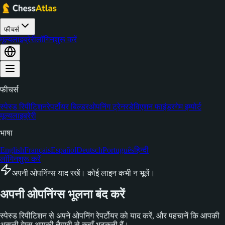
फीचर्स
मूल्य
लाइब्रेरी
लॉगिन
शुरू करें
फीचर्स
स्पेस्ड रिपीटिशन
रेपर्टोयर बिल्डर
ओपनिंग ट्रेनर
डेविएशन फाइंडर
गेम इम्पोर्ट
मूल्य
लाइब्रेरी
भाषा
English
Français
Español
Deutsch
Português
हिन्दी
लॉगिन
शुरू करें
अपनी ओपनिंग्स याद रखें। कोई लाइन कभी न भूलें।
अपनी ओपनिंग्स भूलना
बंद करें
स्पेस्ड रिपीटिशन से अपने ओपनिंग रेपर्टोयर को याद करें, और पहचानें कि आपकी
असली गेम्स आपकी तैयारी से कहाँ भटकती हैं।