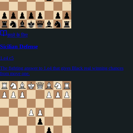
काले के लिए
Sicilian Defense
1.e4 c5
The fighting answer to 1.e4 that gives Black real winning chances
from move one.