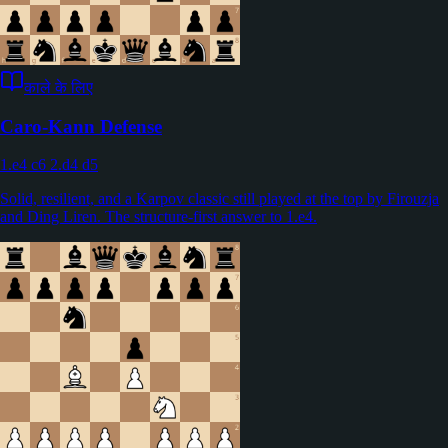
काले के लिए
Caro-Kann Defense
1.e4 c6 2.d4 d5
Solid, resilient, and a Karpov classic still played at the top by Firouzja
and Ding Liren. The structure-first answer to 1.e4.