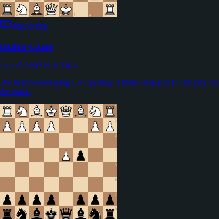
सफेद के लिए
Italian Game
1.e4 e5 2.Nf3 Nc6 3.Bc4
The fastest-developing 1.e4 opening. Aim the bishop at f7 and play for
the attack.