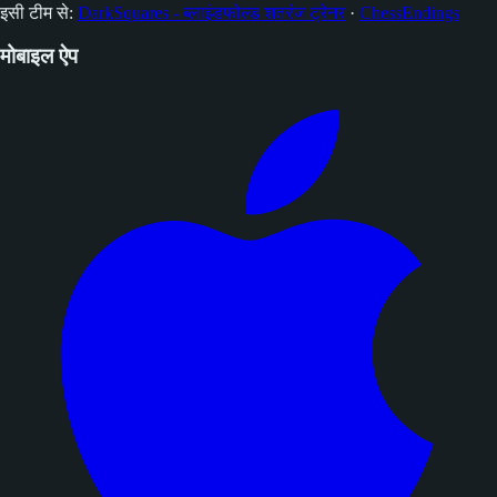
इसी टीम से:
DarkSquares - ब्लाइंडफोल्ड शतरंज ट्रेनर
·
ChessEndings
मोबाइल ऐप