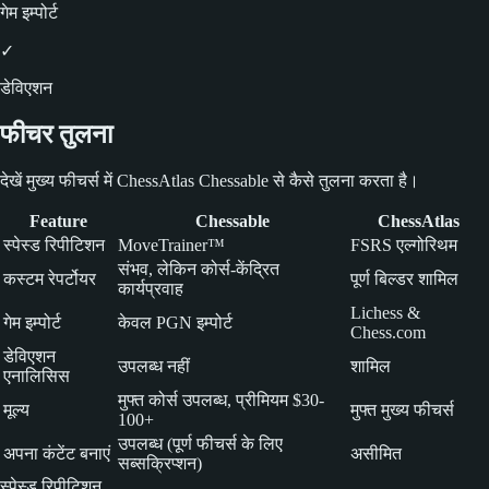
गेम इम्पोर्ट
✓
डेविएशन
फीचर तुलना
देखें मुख्य फीचर्स में ChessAtlas Chessable से कैसे तुलना करता है।
Feature
Chessable
ChessAtlas
स्पेस्ड रिपीटिशन
MoveTrainer™
FSRS एल्गोरिथम
संभव, लेकिन कोर्स-केंद्रित
कस्टम रेपर्टोयर
पूर्ण बिल्डर शामिल
कार्यप्रवाह
Lichess &
गेम इम्पोर्ट
केवल PGN इम्पोर्ट
Chess.com
डेविएशन
उपलब्ध नहीं
शामिल
एनालिसिस
मुफ्त कोर्स उपलब्ध, प्रीमियम $30-
मूल्य
मुफ्त मुख्य फीचर्स
100+
उपलब्ध (पूर्ण फीचर्स के लिए
अपना कंटेंट बनाएं
असीमित
सब्सक्रिप्शन)
स्पेस्ड रिपीटिशन