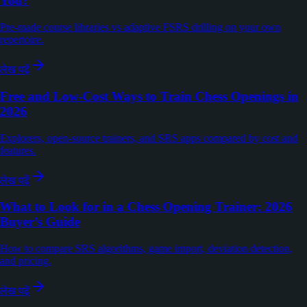
You?
Pre-made course libraries vs adaptive FSRS drilling on your own
repertoire.
लेख पढ़ें
Free and Low-Cost Ways to Train Chess Openings in
2026
Explorers, open-source trainers, and SRS apps compared by cost and
features.
लेख पढ़ें
What to Look for in a Chess Opening Trainer: 2026
Buyer’s Guide
How to compare SRS algorithms, game import, deviation detection,
and pricing.
लेख पढ़ें