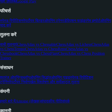
यहाँ उपलब्ध
Google Play
फीचर्स
स्पेस्ड रिपीटिशन
रेपर्टोयर बिल्डर
ओपनिंग ट्रेनर
डेविएशन फाइंडर
गेम इम्पोर्ट
ओपनिंग
याद करें
तुलना करें
सभी तुलनाएं
ChessAtlas vs Chessable
ChessAtlas vs Lichess
ChessAtlas
vs ChessTempo
ChessAtlas vs ChessReps
ChessAtlas vs
Chessbook
ChessAtlas vs ChessFlare
ChessAtlas vs Chess Position
Trainer
संसाधन
शतरंज ओपनिंग्स
ब्लॉग
ओपनिंग सिद्धांत
ओपनिंग गाइड
स्पेस्ड रिपीटिशन
ट्रेनिंग
रेपर्टोयर निर्माण
खेल विश्लेषण और समीक्षा
टूल तुलना
कंपनी
हमारे बारे में
Antoine (लेखक)
संपादकीय नीति
संपर्क
कानूनी