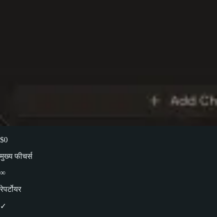
$0
मुख्य फीचर्स
∞
रेपर्टोयर
✓