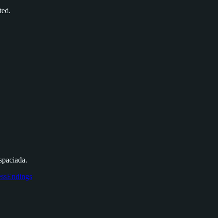
ted.
spaciada.
ssEndings