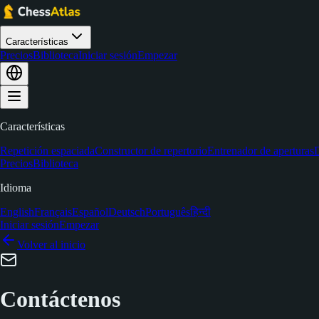
Características
Precios
Biblioteca
Iniciar sesión
Empezar
Características
Repetición espaciada
Constructor de repertorio
Entrenador de aperturas
D
Precios
Biblioteca
Idioma
English
Français
Español
Deutsch
Português
हिन्दी
Iniciar sesión
Empezar
Volver al inicio
Contáctenos