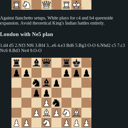
Against fianchetto setups, White plays for c4 and b4 queenside
expansion. Avoid theoretical King's Indian battles entirely.
London with Ne5 plan
1.d4 d5 2.Nf3 Nf6 3.Bf4
3...e6 4.e3 Bd6 5.Bg3 O-O 6.Nbd2 c5 7.c3
Nc6 8.Bd3 Ne4 9.O-O