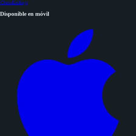
espaciada.
Del mismo equipo:
DarkSquares - Entrenador de ajedrez a ciegas
·
ChessEndings
Disponible en móvil