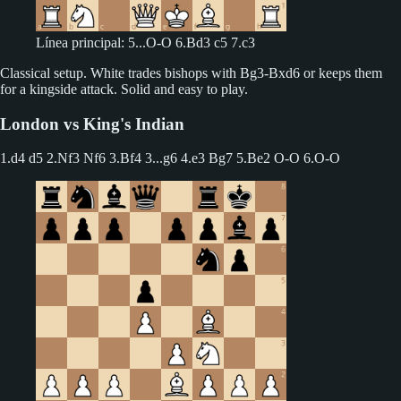
Línea principal: 5...O-O 6.Bd3 c5 7.c3
Classical setup. White trades bishops with Bg3-Bxd6 or keeps them
for a kingside attack. Solid and easy to play.
London vs King's Indian
1.d4 d5 2.Nf3 Nf6 3.Bf4
3...g6 4.e3 Bg7 5.Be2 O-O 6.O-O