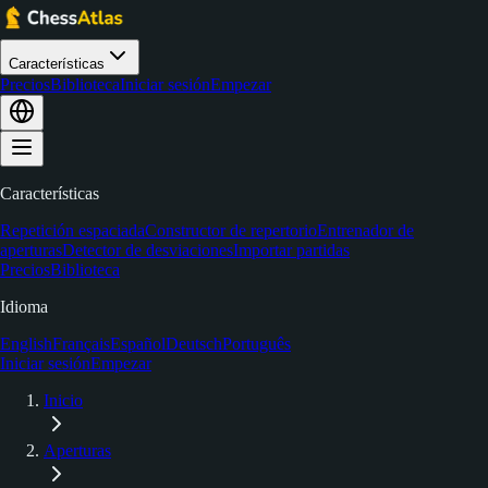
Características
Precios
Biblioteca
Iniciar sesión
Empezar
Características
Repetición espaciada
Constructor de repertorio
Entrenador de
aperturas
Detector de desviaciones
Importar partidas
Precios
Biblioteca
Idioma
English
Français
Español
Deutsch
Português
Iniciar sesión
Empezar
Inicio
Aperturas