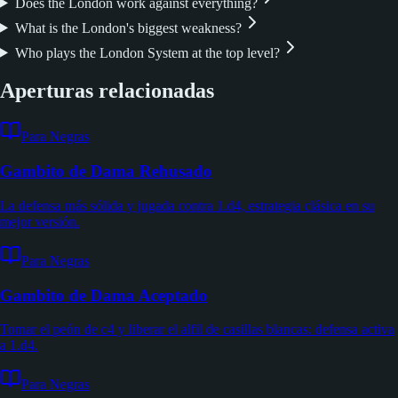
Is the London System boring?
Is the London good for beginners?
Does the London work against everything?
What is the London's biggest weakness?
Who plays the London System at the top level?
Aperturas relacionadas
Para Negras
Gambito de Dama Rehusado
La defensa más sólida y jugada contra 1.d4, estrategia clásica en su
mejor versión.
Para Negras
Gambito de Dama Aceptado
Tomar el peón de c4 y liberar el alfil de casillas blancas: defensa activa