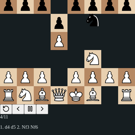
4
/
11