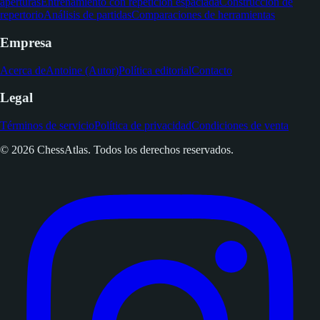
Recursos
Aperturas de ajedrez
Blog
Teoría de aperturas
Guías de
aperturas
Entrenamiento con repetición espaciada
Construcción de
repertorio
Análisis de partidas
Comparaciones de herramientas
Empresa
Acerca de
Antoine (Autor)
Política editorial
Contacto
Legal
Términos de servicio
Política de privacidad
Condiciones de venta
© 2026 ChessAtlas. Todos los derechos reservados.