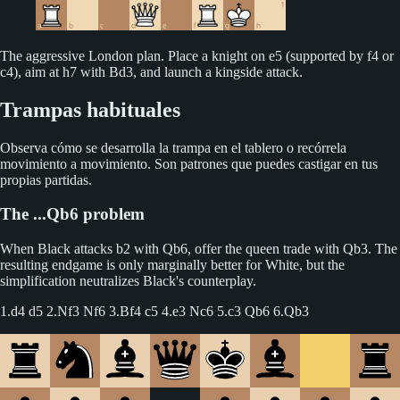
The aggressive London plan. Place a knight on e5 (supported by f4 or
c4), aim at h7 with Bd3, and launch a kingside attack.
Trampas habituales
Observa cómo se desarrolla la trampa en el tablero o recórrela
movimiento a movimiento. Son patrones que puedes castigar en tus
propias partidas.
The ...Qb6 problem
When Black attacks b2 with Qb6, offer the queen trade with Qb3. The
resulting endgame is only marginally better for White, but the
simplification neutralizes Black's counterplay.
1.d4 d5 2.Nf3 Nf6 3.Bf4 c5 4.e3 Nc6 5.c3 Qb6 6.Qb3