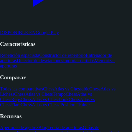
DISPONIBLE EN
Google Play
Características
Repetición espaciada
Constructor de repertorio
Entrenador de
aperturas
Detector de desviaciones
Importar partidas
Memorizar
aperturas
Comparar
Todas las comparativas
ChessAtlas vs Chessable
ChessAtlas vs
Lichess
ChessAtlas vs ChessTempo
ChessAtlas vs
ChessReps
ChessAtlas vs Chessbook
ChessAtlas vs
ChessFlare
ChessAtlas vs Chess Position Trainer