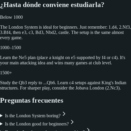
1. d4 d5 2. Nf3 Nf6
¿Hasta dónde conviene estudiarla?
Below 1000
The London System is ideal for beginners. Just remember: 1.d4, 2.Nf3,
3.Bf4, then e3, c3, Bd3, Nbd2, castle. The setup is the same almost
every game.
1000–1500
Learn the Ne5 plan (place a knight on e5 supported by f4 or c4). It's
your main attacking idea and wins many games at club level.
1500+
Study the Qb3 reply to ...Qb6. Learn c4 setups against King's Indian
structures. For sharper play, consider the Jobava London (2.Nc3).
Preguntas frecuentes