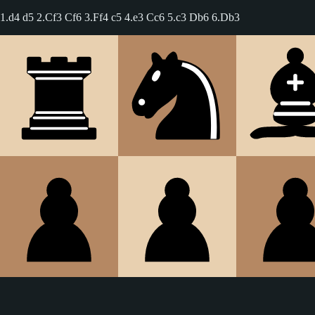
1.d4 d5 2.Cf3 Cf6 3.Ff4 c5 4.e3 Cc6 5.c3 Db6 6.Db3