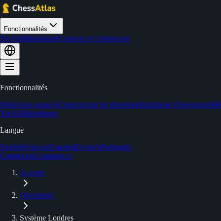
Fonctionnalités
Tarifs
Bibliothèque
Connexion
Commencer
Fonctionnalités
Répétition espacée
Constructeur de répertoire
Entraîneur d'ouvertures
Dé
Tarifs
Bibliothèque
Langue
English
Français
Español
Deutsch
Português
Connexion
Commencer
Accueil
Ouvertures
Système Londres