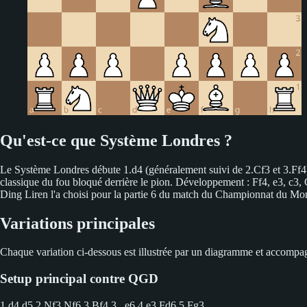
Qu'est-ce que Système Londres ?
Le Système Londres débute 1.d4 (généralement suivi de 2.Cf3 et 3.Ff4) e
classique du fou bloqué derrière le pion. Développement : Ff4, e3, c3, 
Ding Liren l'a choisi pour la partie 6 du match du Championnat du Mo
Variations principales
Chaque variation ci-dessous est illustrée par un diagramme et accompagn
Setup principal contre QGD
1.d4 d5 2.Nf3 Nf6 3.Bf4
3...e6 4.e3 Fd6 5.Fg3