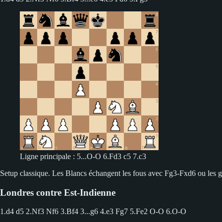
Ligne principale : 5...O-O 6.Fd3 c5 7.c3
Setup classique. Les Blancs échangent les fous avec Fg3-Fxd6 ou les gard
Londres contre Est-Indienne
1.d4 d5 2.Nf3 Nf6 3.Bf4
3...g6 4.e3 Fg7 5.Fe2 O-O 6.O-O