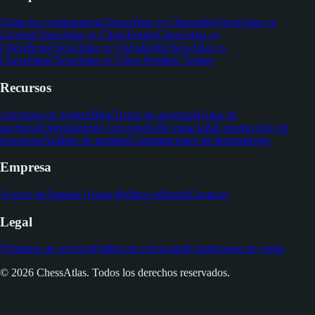
Todas las comparativas
ChessAtlas vs Chessable
ChessAtlas vs
Lichess
ChessAtlas vs ChessTempo
ChessAtlas vs
ChessReps
ChessAtlas vs Chessbook
ChessAtlas vs
ChessFlare
ChessAtlas vs Chess Position Trainer
Recursos
Aperturas de ajedrez
Blog
Teoría de aperturas
Guías de
aperturas
Entrenamiento con repetición espaciada
Construcción de
repertorio
Análisis de partidas
Comparaciones de herramientas
Empresa
Acerca de
Antoine (Autor)
Política editorial
Contacto
Legal
Términos de servicio
Política de privacidad
Condiciones de venta
© 2026 ChessAtlas. Todos los derechos reservados.