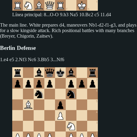
Línea principal: 8...O-O 9.h3 Na5 10.Bc2 c5 11.d4
The main line. White prepares d4, maneuvers Nb1-d2-f1-g3, and plays
for a slow kingside attack. Rich positional battles with many branches
(Breyer, Chigorin, Zaitsev).
Berlin Defense
1.e4 e5 2.Nf3 Nc6 3.Bb5
3...Nf6