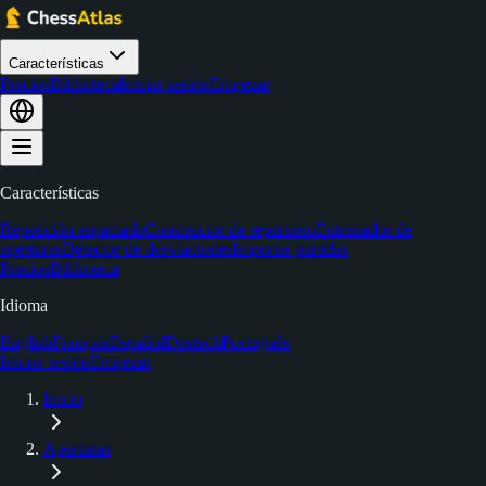
Características
Precios
Biblioteca
Iniciar sesión
Empezar
Características
Repetición espaciada
Constructor de repertorio
Entrenador de
aperturas
Detector de desviaciones
Importar partidas
Precios
Biblioteca
Idioma
English
Français
Español
Deutsch
Português
Iniciar sesión
Empezar
Inicio
Aperturas