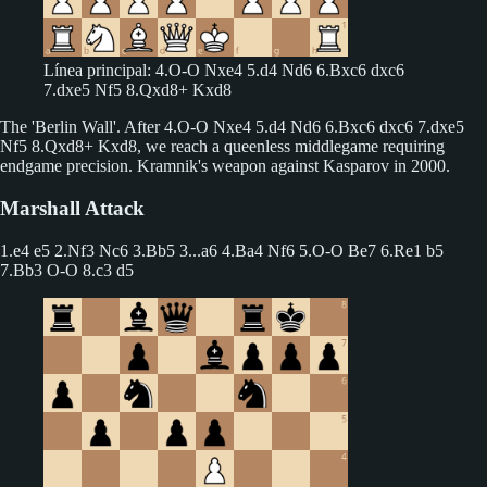
Línea principal: 4.O-O Nxe4 5.d4 Nd6 6.Bxc6 dxc6
7.dxe5 Nf5 8.Qxd8+ Kxd8
The 'Berlin Wall'. After 4.O-O Nxe4 5.d4 Nd6 6.Bxc6 dxc6 7.dxe5
Nf5 8.Qxd8+ Kxd8, we reach a queenless middlegame requiring
endgame precision. Kramnik's weapon against Kasparov in 2000.
Marshall Attack
1.e4 e5 2.Nf3 Nc6 3.Bb5
3...a6 4.Ba4 Nf6 5.O-O Be7 6.Re1 b5
7.Bb3 O-O 8.c3 d5