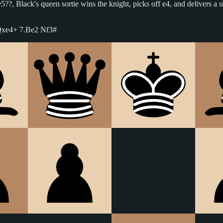
5??, Black's queen sortie wins the knight, picks off e4, and delivers a
Qxe4+ 7.Be2 Nf3#