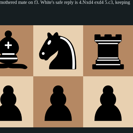
 smothered mate on f3. White's safe reply is 4.Nxd4 exd4 5.c3, keeping