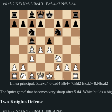
1.e4 e5 2.Nf3 Nc6 3.Bc4
3...Bc5 4.c3 Nf6 5.d4
Línea principal: 5...exd4 6.cxd4 Bb4+ 7.Bd2 Bxd2+ 8.Nbxd2
The 'quiet game' that becomes very sharp after 5.d4. White builds a big
Two Knights Defense
1.e4 e5 2.Nf3 Nc6 3.Bc4
3...Nf6 4.Ng5