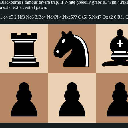
Blackburne's famous tavern trap. If White greedily grabs e5 with 4.Nxe
a solid extra central pawn.
1.e4 e5 2.Nf3 Nc6 3.Bc4 Nd4?! 4.Nxe5?? Qg5! 5.Nxf7 Qxg2 6.Rf1 