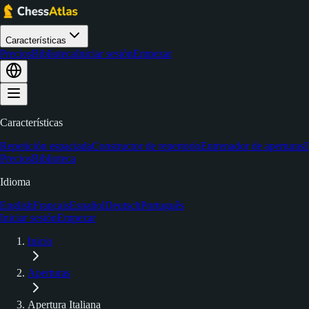
Características
Precios
Biblioteca
Iniciar sesión
Empezar
Características
Repetición espaciada
Constructor de repertorio
Entrenador de aperturas
D
Precios
Biblioteca
Idioma
English
Français
Español
Deutsch
Português
Iniciar sesión
Empezar
Inicio
Aperturas
Apertura Italiana