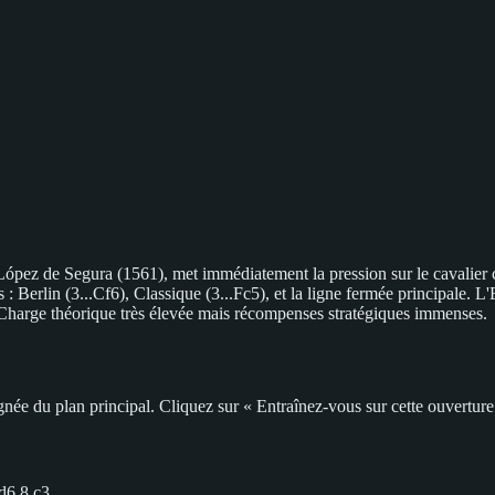
ez de Segura (1561), met immédiatement la pression sur le cavalier c6
 : Berlin (3...Cf6), Classique (3...Fc5), et la ligne fermée principale. 
Charge théorique très élevée mais récompenses stratégiques immenses.
ée du plan principal. Cliquez sur « Entraînez-vous sur cette ouverture »
d6 8.c3