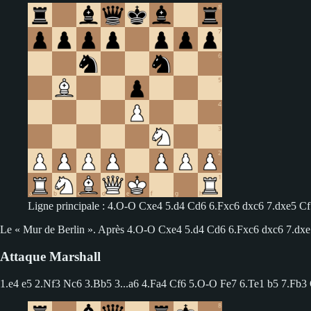
Ligne principale : 4.O-O Cxe4 5.d4 Cd6 6.Fxc6 dxc6 7.dxe5 
Le « Mur de Berlin ». Après 4.O-O Cxe4 5.d4 Cd6 6.Fxc6 dxc6 7.dxe5 
Attaque Marshall
1.e4 e5 2.Nf3 Nc6 3.Bb5
3...a6 4.Fa4 Cf6 5.O-O Fe7 6.Te1 b5 7.Fb3