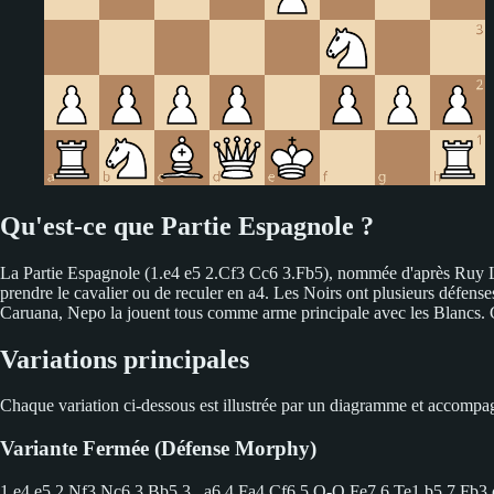
Qu'est-ce que Partie Espagnole ?
La Partie Espagnole (1.e4 e5 2.Cf3 Cc6 3.Fb5), nommée d'après Ruy Lóp
prendre le cavalier ou de reculer en a4. Les Noirs ont plusieurs défenses
Caruana, Nepo la jouent tous comme arme principale avec les Blancs. 
Variations principales
Chaque variation ci-dessous est illustrée par un diagramme et accompagn
Variante Fermée (Défense Morphy)
1.e4 e5 2.Nf3 Nc6 3.Bb5
3...a6 4.Fa4 Cf6 5.O-O Fe7 6.Te1 b5 7.Fb3 