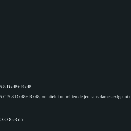
Cf5 8.Dxd8+ Rxd8
Cf5 8.Dxd8+ Rxd8, on atteint un milieu de jeu sans dames exigeant u
 O-O 8.c3 d5