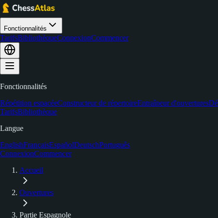
Fonctionnalités
Tarifs
Bibliothèque
Connexion
Commencer
Fonctionnalités
Répétition espacée
Constructeur de répertoire
Entraîneur d'ouvertures
Dé
Tarifs
Bibliothèque
Langue
English
Français
Español
Deutsch
Português
Connexion
Commencer
Accueil
Ouvertures
Partie Espagnole