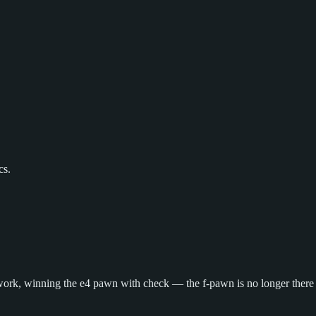
cs.
+ work, winning the e4 pawn with check — the f-pawn is no longer there