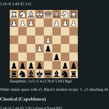
1.e4 c6 2.d4 d5
3.e5
Hauptlinie: 3.e5 c5 4.c3 Nc6 5.Nf3 Bg4
White claims space with e5. Black's modern recipe: 3...c5 attacking d4 i
Classical (Capablanca)
1.e4 c6 2.d4 d5
3.Nc3 dxe4 4.Nxe4 Bf5