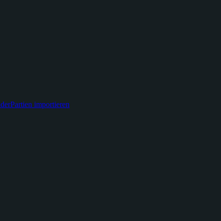
der
Partien importieren