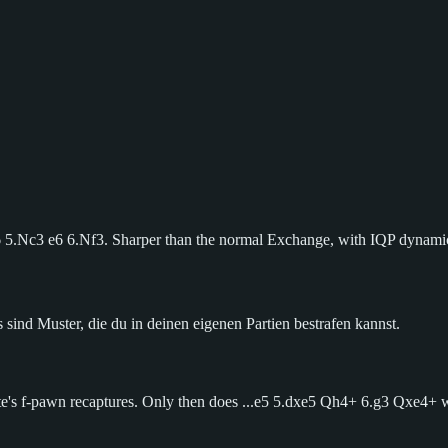
f6 5.Nc3 e6 6.Nf3. Sharper than the normal Exchange, with IQP dynami
 sind Muster, die du in deinen eigenen Partien bestrafen kannst.
White's f-pawn recaptures. Only then does ...e5 5.dxe5 Qh4+ 6.g3 Qxe4