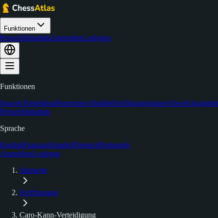
Funktionen
Preise
Bibliothek
Anmelden
Loslegen
Funktionen
Spaced Repetition
Repertoire-Builder
Eröffnungstrainer
Abweichungsfin
Preise
Bibliothek
Sprache
English
Français
Español
Deutsch
Português
Anmelden
Loslegen
Startseite
Eröffnungen
Caro-Kann-Verteidigung