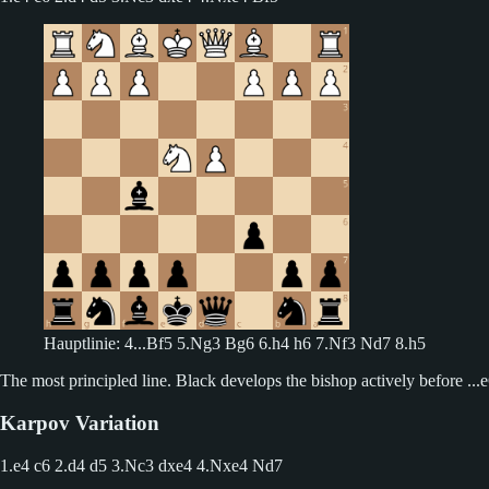
Hauptlinie: 4...Bf5 5.Ng3 Bg6 6.h4 h6 7.Nf3 Nd7 8.h5
The most principled line. Black develops the bishop actively before ...
Karpov Variation
1.e4 c6 2.d4 d5
3.Nc3 dxe4 4.Nxe4 Nd7