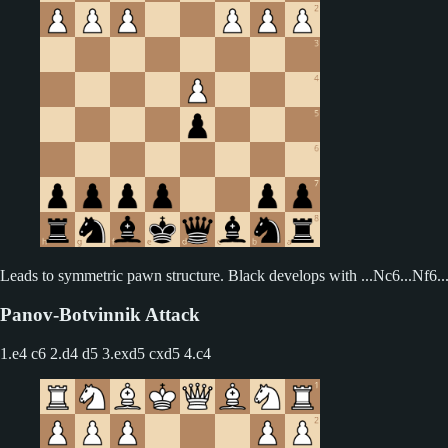
Leads to symmetric pawn structure. Black develops with ...Nc6...Nf6...B
Panov-Botvinnik Attack
1.e4 c6 2.d4 d5
3.exd5 cxd5 4.c4