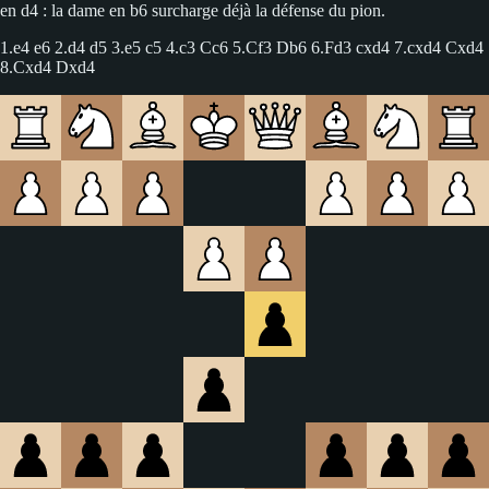
en d4 : la dame en b6 surcharge déjà la défense du pion.
1.e4 e6 2.d4 d5 3.e5 c5 4.c3 Cc6 5.Cf3 Db6 6.Fd3 cxd4 7.cxd4 Cxd4
8.Cxd4 Dxd4