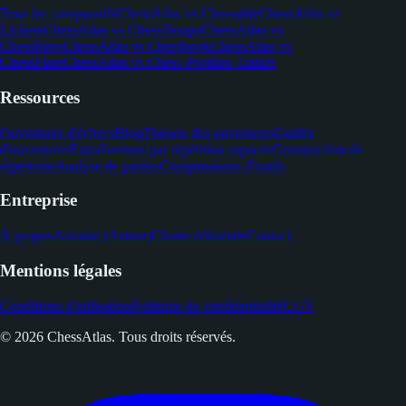
Tous les comparatifs
ChessAtlas vs Chessable
ChessAtlas vs
Lichess
ChessAtlas vs ChessTempo
ChessAtlas vs
ChessReps
ChessAtlas vs Chessbook
ChessAtlas vs
ChessFlare
ChessAtlas vs Chess Position Trainer
Ressources
Ouvertures d'échecs
Blog
Théorie des ouvertures
Guides
d'ouvertures
Entraînement par répétition espacée
Construction de
répertoire
Analyse de parties
Comparaisons d'outils
Entreprise
À propos
Antoine (Auteur)
Charte éditoriale
Contact
Mentions légales
Conditions d'utilisation
Politique de confidentialité
CGV
© 2026 ChessAtlas. Tous droits réservés.