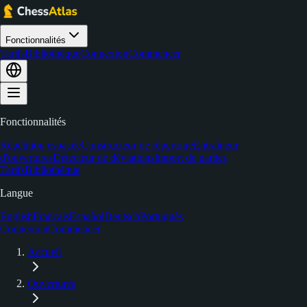
Fonctionnalités
Tarifs
Bibliothèque
Connexion
Commencer
Fonctionnalités
Répétition espacée
Constructeur de répertoire
Entraîneur
d'ouvertures
Détecteur de déviations
Import de parties
Tarifs
Bibliothèque
Langue
English
Français
Español
Deutsch
Português
Connexion
Commencer
Accueil
Ouvertures