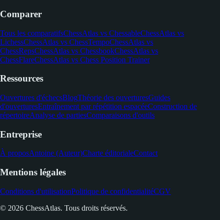
Comparer
Tous les comparatifs
ChessAtlas vs Chessable
ChessAtlas vs
Lichess
ChessAtlas vs ChessTempo
ChessAtlas vs
ChessReps
ChessAtlas vs Chessbook
ChessAtlas vs
ChessFlare
ChessAtlas vs Chess Position Trainer
Ressources
Ouvertures d'échecs
Blog
Théorie des ouvertures
Guides
d'ouvertures
Entraînement par répétition espacée
Construction de
répertoire
Analyse de parties
Comparaisons d'outils
Entreprise
À propos
Antoine (Auteur)
Charte éditoriale
Contact
Mentions légales
Conditions d'utilisation
Politique de confidentialité
CGV
© 2026 ChessAtlas. Tous droits réservés.