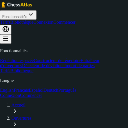
Fonctionnalités
Tarifs
Bibliothèque
Connexion
Commencer
Fonctionnalités
Répétition espacée
Constructeur de répertoire
Entraîneur
d'ouvertures
Détecteur de déviations
Import de parties
Tarifs
Bibliothèque
Langue
English
Français
Español
Deutsch
Português
Connexion
Commencer
Accueil
Ouvertures