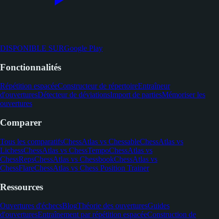
DISPONIBLE SUR
Google Play
Fonctionnalités
Répétition espacée
Constructeur de répertoire
Entraîneur
d'ouvertures
Détecteur de déviations
Import de parties
Mémoriser les
ouvertures
Comparer
Tous les comparatifs
ChessAtlas vs Chessable
ChessAtlas vs
Lichess
ChessAtlas vs ChessTempo
ChessAtlas vs
ChessReps
ChessAtlas vs Chessbook
ChessAtlas vs
ChessFlare
ChessAtlas vs Chess Position Trainer
Ressources
Ouvertures d'échecs
Blog
Théorie des ouvertures
Guides
d'ouvertures
Entraînement par répétition espacée
Construction de