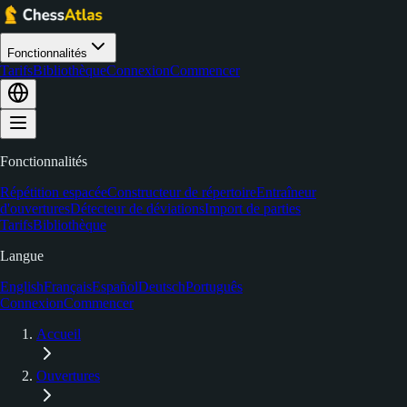
Fonctionnalités
Tarifs
Bibliothèque
Connexion
Commencer
Fonctionnalités
Répétition espacée
Constructeur de répertoire
Entraîneur
d'ouvertures
Détecteur de déviations
Import de parties
Tarifs
Bibliothèque
Langue
English
Français
Español
Deutsch
Português
Connexion
Commencer
Accueil
Ouvertures