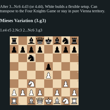
After 3...Nc6 4.d3 (or 4.d4), White builds a flexible setup. Can
transpose to the Four Knights Game or stay in pure Vienna territory.
Mieses Variation (3.g3)
1.e4 e5 2.Nc3
2...Nc6 3.g3