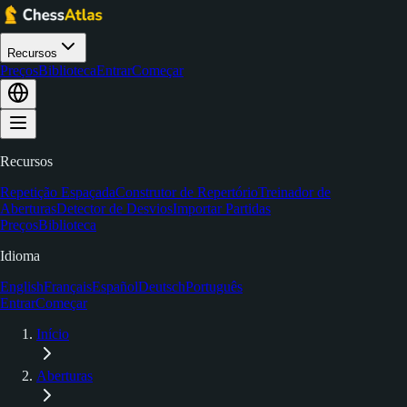
Recursos
Preços
Biblioteca
Entrar
Começar
Recursos
Repetição Espaçada
Construtor de Repertório
Treinador de
Aberturas
Detector de Desvios
Importar Partidas
Preços
Biblioteca
Idioma
English
Français
Español
Deutsch
Português
Entrar
Começar
Início
Aberturas