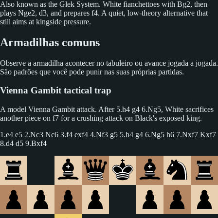
Also known as the Glek System. White fianchettoes with Bg2, then
plays Nge2, d3, and prepares f4. A quiet, low-theory alternative that
still aims at kingside pressure.
Armadilhas comuns
Observe a armadilha acontecer no tabuleiro ou avance jogada a jogada.
São padrões que você pode punir nas suas próprias partidas.
Vienna Gambit tactical trap
A model Vienna Gambit attack. After 5.h4 g4 6.Ng5, White sacrifices
another piece on f7 for a crushing attack on Black's exposed king.
1.e4 e5 2.Nc3 Nc6 3.f4 exf4 4.Nf3 g5 5.h4 g4 6.Ng5 h6 7.Nxf7 Kxf7
8.d4 d5 9.Bxf4