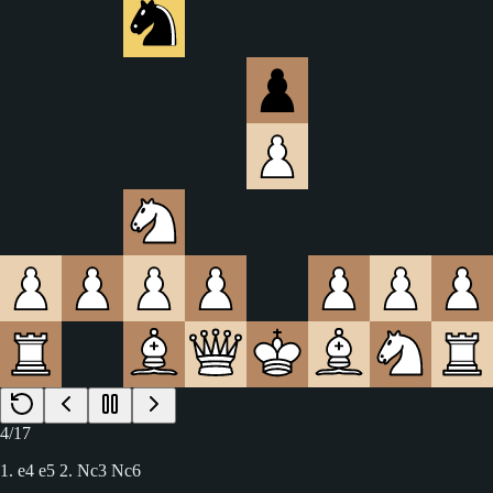
4
/
17
1. e4 e5 2. Nc3 Nc6