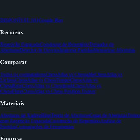
DISPONÍVEL NO
Google Play
Recursos
Repetição Espaçada
Construtor de Repertório
Treinador de
Aberturas
Detector de Desvios
Importar Partidas
Memorizar Aberturas
Comparar
Todos os comparativos
ChessAtlas vs Chessable
ChessAtlas vs
Lichess
ChessAtlas vs ChessTempo
ChessAtlas vs
ChessReps
ChessAtlas vs Chessbook
ChessAtlas vs
ChessFlare
ChessAtlas vs Chess Position Trainer
Materiais
Aberturas de Xadrez
Blog
Teoria de Aberturas
Guias de Aberturas
Treino
com Repetição Espaçada
Construção de Repertório
Análise de
Partidas
Comparações de Ferramentas
Empresa