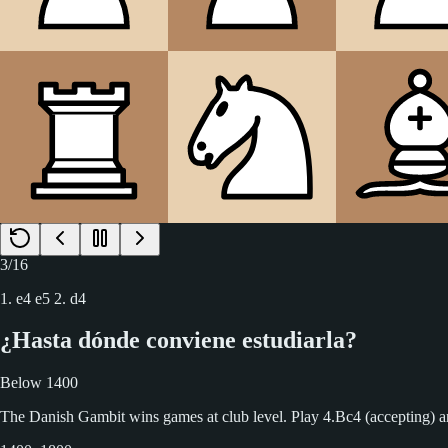
4
/
16
1. e4 e5 2. d4 exd4
¿Hasta dónde conviene estudiarla?
Below 1400
The Danish Gambit wins games at club level. Play 4.Bc4 (accepting) a
1400–1800
Study the Danish Declined (3...d5) carefully, this is where most club o
1800+
At this level, strong players know 3...d5. Use the Danish as a surprise 
Preguntas frecuentes