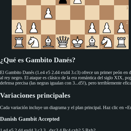
¿Qué es Gambito Danés?
El Gambito Danés (1.e4 e5 2.d4 exd4 3.c3) ofrece un primer peón en d
al rey negro. El ataque es clásico de la era romántica del siglo XIX, 
defensa precisa (las negras igualan con 3...d5!), pero terriblemente efi
Variaciones principales
Cada variación incluye un diagrama y el plan principal. Haz clic en «En
Danish Gambit Accepted
1.e4 e5 2.d4 exd4 3.c3
3...dxc3 4.Bc4 cxb2 5.Bxb2