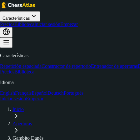
Características
Precios
Biblioteca
Iniciar sesión
Empezar
Características
Repetición espaciada
Constructor de repertorio
Entrenador de aperturas
D
Precios
Biblioteca
Idioma
English
Français
Español
Deutsch
Português
Iniciar sesión
Empezar
Inicio
Aperturas
Gambito Danés