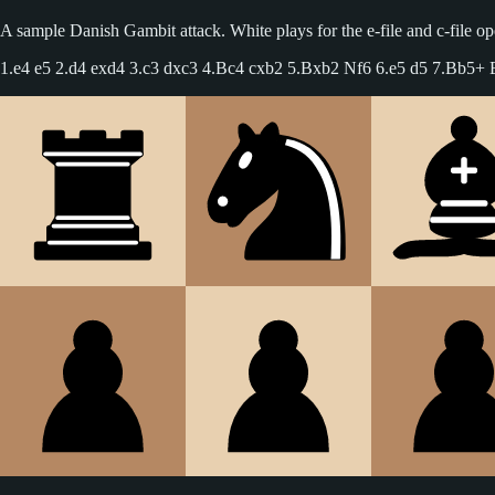
A sample Danish Gambit attack. White plays for the e-file and c-file ope
1.e4 e5 2.d4 exd4 3.c3 dxc3 4.Bc4 cxb2 5.Bxb2 Nf6 6.e5 d5 7.Bb5