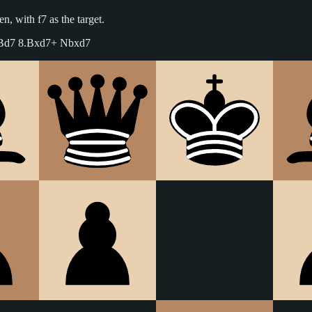
n, with f7 as the target.
+ Bd7 8.Bxd7+ Nbxd7