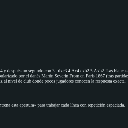
4 y después un segundo con 3...dxc3 4.Ac4 cxb2 5.Axb2. Las blancas sa
popularizado por el danés Martin Severin From en París 1867 (tras parti
caz al nivel de club donde pocos jugadores conocen la respuesta exacta.
trena esta apertura» para trabajar cada línea con repetición espaciada.