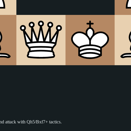
nd attack with Qh5/Bxf7+ tactics.
pponents go wrong. If they decline, don't force the gambit.
weapon in rapid/blitz, or transpose to the Scotch Gambit (3.Nf3) instead