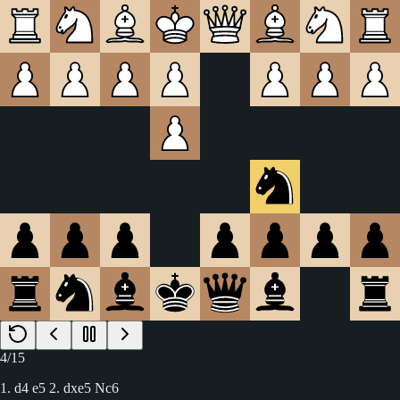
4
/
15
1. d4 e5 2. dxe5 Nc6