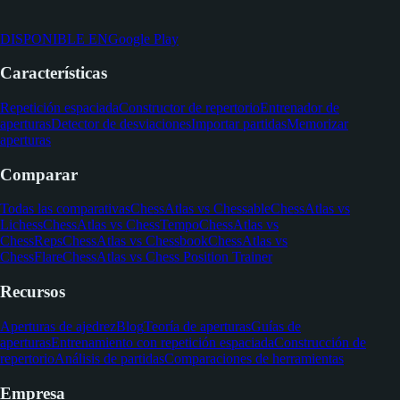
DISPONIBLE EN
Google Play
Características
Repetición espaciada
Constructor de repertorio
Entrenador de
aperturas
Detector de desviaciones
Importar partidas
Memorizar
aperturas
Comparar
Todas las comparativas
ChessAtlas vs Chessable
ChessAtlas vs
Lichess
ChessAtlas vs ChessTempo
ChessAtlas vs
ChessReps
ChessAtlas vs Chessbook
ChessAtlas vs
ChessFlare
ChessAtlas vs Chess Position Trainer
Recursos
Aperturas de ajedrez
Blog
Teoría de aperturas
Guías de
aperturas
Entrenamiento con repetición espaciada
Construcción de
repertorio
Análisis de partidas
Comparaciones de herramientas
Empresa