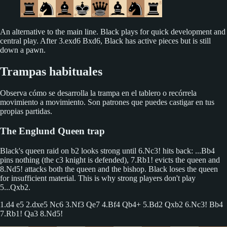
An alternative to the main line. Black plays for quick development and
central play. After 3.exd6 Bxd6, Black has active pieces but is still
down a pawn.
Trampas habituales
Observa cómo se desarrolla la trampa en el tablero o recórrela
movimiento a movimiento. Son patrones que puedes castigar en tus
propias partidas.
The Englund Queen trap
Black's queen raid on b2 looks strong until 6.Nc3! hits back: ...Bb4
pins nothing (the c3 knight is defended), 7.Rb1! evicts the queen and
8.Nd5! attacks both the queen and the bishop. Black loses the queen
for insufficient material. This is why strong players don't play
5...Qxb2.
1.d4 e5 2.dxe5 Nc6 3.Nf3 Qe7 4.Bf4 Qb4+ 5.Bd2 Qxb2 6.Nc3! Bb4
7.Rb1! Qa3 8.Nd5!