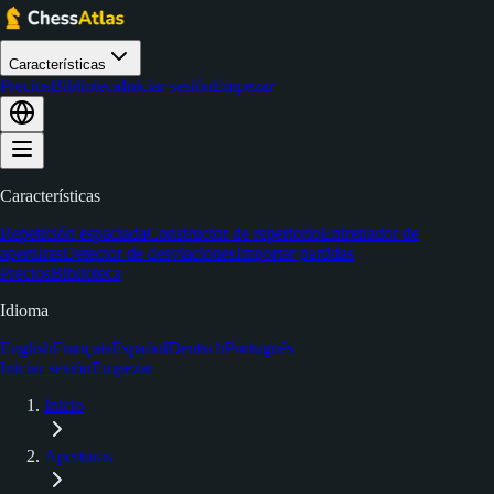
Características
Precios
Biblioteca
Iniciar sesión
Empezar
Características
Repetición espaciada
Constructor de repertorio
Entrenador de
aperturas
Detector de desviaciones
Importar partidas
Precios
Biblioteca
Idioma
English
Français
Español
Deutsch
Português
Iniciar sesión
Empezar
Inicio
Aperturas