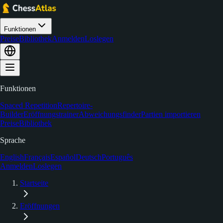
Funktionen
Preise
Bibliothek
Anmelden
Loslegen
Funktionen
Spaced Repetition
Repertoire-
Builder
Eröffnungstrainer
Abweichungsfinder
Partien importieren
Preise
Bibliothek
Sprache
English
Français
Español
Deutsch
Português
Anmelden
Loslegen
Startseite
Eröffnungen