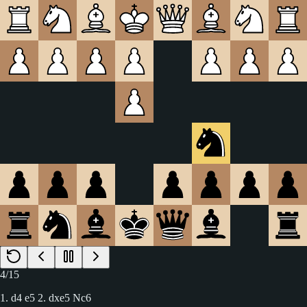
4
/
15
1. d4 e5 2. dxe5 Nc6