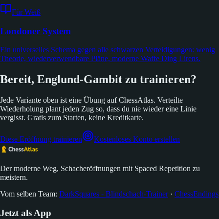
Für Weiß
Londoner System
Ein universelles Schema gegen alle schwarzen Verteidigungen: wenig
Theorie, wiederverwendbare Pläne, moderne Waffe Ding Lirens.
Bereit, Englund-Gambit zu trainieren?
Jede Variante oben ist eine Übung auf ChessAtlas. Verteilte
Wiederholung plant jeden Zug so, dass du nie wieder eine Linie
vergisst. Gratis zum Starten, keine Kreditkarte.
Diese Eröffnung trainieren
Kostenloses Konto erstellen
Der moderne Weg, Schacheröffnungen mit Spaced Repetition zu
meistern.
Vom selben Team:
DarkSquares - Blindschach-Trainer
·
ChessEndings
Jetzt als App