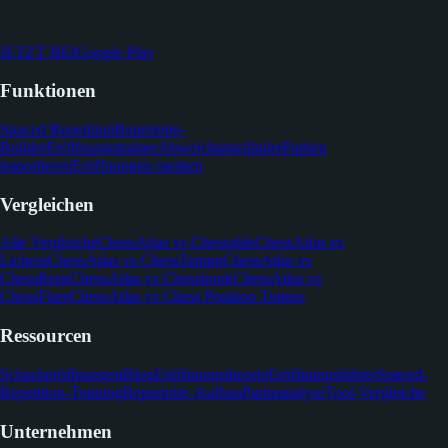
JETZT BEI
Google Play
Funktionen
Spaced Repetition
Repertoire-
Builder
Eröffnungstrainer
Abweichungsfinder
Partien
importieren
Eröffnungen merken
Vergleichen
Alle Vergleiche
ChessAtlas vs Chessable
ChessAtlas vs
Lichess
ChessAtlas vs ChessTempo
ChessAtlas vs
ChessReps
ChessAtlas vs Chessbook
ChessAtlas vs
ChessFlare
ChessAtlas vs Chess Position Trainer
Ressourcen
Schacheröffnungen
Blog
Eröffnungstheorie
Eröffnungsführer
Spaced-
Repetition-Training
Repertoire-Aufbau
Partieanalyse
Tool-Vergleiche
Unternehmen