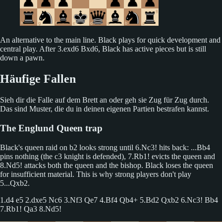
An alternative to the main line. Black plays for quick development and
central play. After 3.exd6 Bxd6, Black has active pieces but is still
down a pawn.
Häufige Fallen
Sieh dir die Falle auf dem Brett an oder geh sie Zug für Zug durch.
Das sind Muster, die du in deinen eigenen Partien bestrafen kannst.
The Englund Queen trap
Black's queen raid on b2 looks strong until 6.Nc3! hits back: ...Bb4
pins nothing (the c3 knight is defended), 7.Rb1! evicts the queen and
8.Nd5! attacks both the queen and the bishop. Black loses the queen
for insufficient material. This is why strong players don't play
5...Qxb2.
1.d4 e5 2.dxe5 Nc6 3.Nf3 Qe7 4.Bf4 Qb4+ 5.Bd2 Qxb2 6.Nc3! Bb4
7.Rb1! Qa3 8.Nd5!