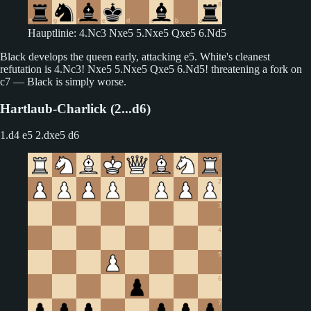
Hauptlinie: 4.Nc3 Nxe5 5.Nxe5 Qxe5 6.Nd5
Black develops the queen early, attacking e5. White's cleanest
refutation is 4.Nc3! Nxe5 5.Nxe5 Qxe5 6.Nd5! threatening a fork on
c7 — Black is simply worse.
Hartlaub-Charlick (2...d6)
1.d4 e5
2.dxe5 d6