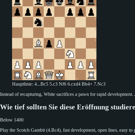
Hauptlinie: 4...Bc5 5.c3 Nf6 6.cxd4 Bb4+ 7.Nc3
Instead of recapturing, White sacrifices a pawn for rapid development. Af
Wie tief sollten Sie diese Eröffnung studier
Below 1400
Play the Scotch Gambit (4.Bc4), fast development, open lines, easy to