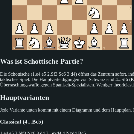
Was ist Schottische Partie?
Die Schottische (1.e4 e5 2.Sf3 Sc6 3.d4) öffnet das Zentrum sofort, 
taktisches Spiel. Die Hauptverteidigungen von Schwarz sind 4...Sf6 (Kl
Überraschungswaffe gegen Spanisch-Spezialisten. Weniger theorielastig 
Hauptvarianten
Jede Variante unten kommt mit einem Diagramm und dem Hauptplan. Klic
Classical (4...Bc5)
1.e4 e5 2.Nf3 Nc6 3.d4
3...exd4 4.Nxd4 Bc5