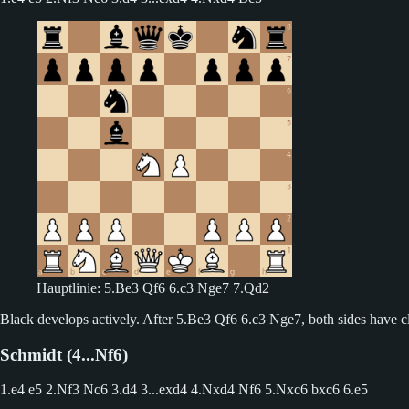
Hauptlinie: 5.Be3 Qf6 6.c3 Nge7 7.Qd2
Black develops actively. After 5.Be3 Qf6 6.c3 Nge7, both sides have cl
Schmidt (4...Nf6)
1.e4 e5 2.Nf3 Nc6 3.d4
3...exd4 4.Nxd4 Nf6 5.Nxc6 bxc6 6.e5