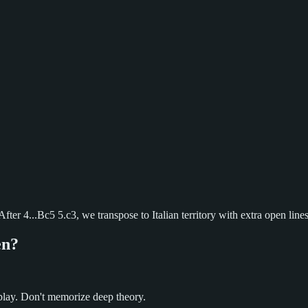
ter 4...Bc5 5.c3, we transpose to Italian territory with extra open lines
en?
 play. Don't memorize deep theory.