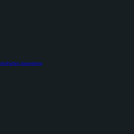
der
Partien importieren