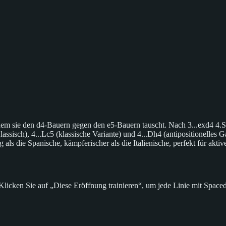
indem sie den d4-Bauern gegen den e5-Bauern tauscht. Nach 3...exd4 4
assisch), 4...Lc5 (klassische Variante) und 4...Dh4 (antipositionelles 
als die Spanische, kämpferischer als die Italienische, perfekt für akt
ken Sie auf „Diese Eröffnung trainieren“, um jede Linie mit Spaced R