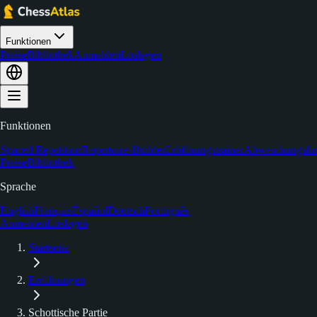
Funktionen
Preise
Bibliothek
Anmelden
Loslegen
Funktionen
Spaced Repetition
Repertoire-Builder
Eröffnungstrainer
Abweichungsfin
Preise
Bibliothek
Sprache
English
Français
Español
Deutsch
Português
Anmelden
Loslegen
Startseite
Eröffnungen
Schottische Partie