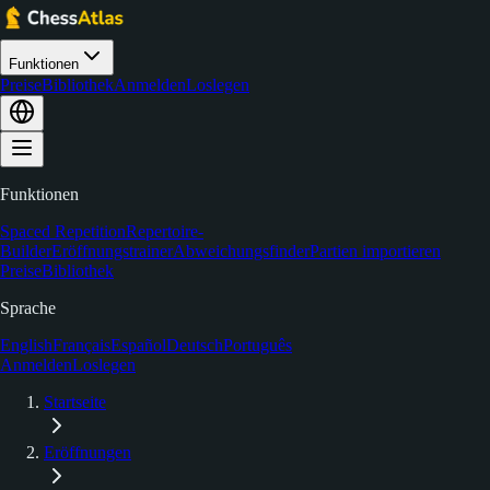
Funktionen
Preise
Bibliothek
Anmelden
Loslegen
Funktionen
Spaced Repetition
Repertoire-
Builder
Eröffnungstrainer
Abweichungsfinder
Partien importieren
Preise
Bibliothek
Sprache
English
Français
Español
Deutsch
Português
Anmelden
Loslegen
Startseite
Eröffnungen