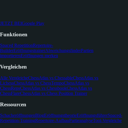
JETZT BEI
Google Play
Funktionen
Spaced Repetition
Repertoire-
Builder
Eröffnungstrainer
Abweichungsfinder
Partien
importieren
Eröffnungen merken
Vergleichen
Alle Vergleiche
ChessAtlas vs Chessable
ChessAtlas vs
Lichess
ChessAtlas vs ChessTempo
ChessAtlas vs
ChessReps
ChessAtlas vs Chessbook
ChessAtlas vs
ChessFlare
ChessAtlas vs Chess Position Trainer
Ressourcen
Schacheröffnungen
Blog
Eröffnungstheorie
Eröffnungsführer
Spaced-
Repetition-Training
Repertoire-Aufbau
Partieanalyse
Tool-Vergleiche