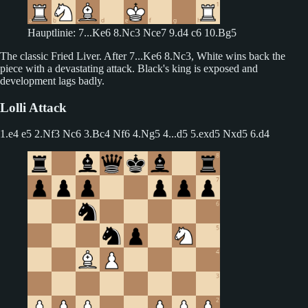
Hauptlinie: 7...Ke6 8.Nc3 Nce7 9.d4 c6 10.Bg5
The classic Fried Liver. After 7...Ke6 8.Nc3, White wins back the
piece with a devastating attack. Black's king is exposed and
development lags badly.
Lolli Attack
1.e4 e5 2.Nf3 Nc6 3.Bc4 Nf6 4.Ng5
4...d5 5.exd5 Nxd5 6.d4