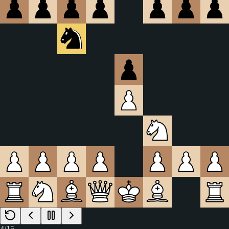
4
/
15