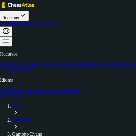
Recursos
Preços
Biblioteca
Entrar
Começar
Recursos
Repetição Espaçada
Construtor de Repertório
Treinador de Aberturas
De
Preços
Biblioteca
Idioma
English
Français
Español
Deutsch
Português
Entrar
Começar
Início
Aberturas
Gambito Evans