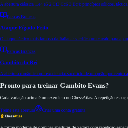
A abertura clássica 1.e4 e5 2.Cf3 Cc6 3.Bc4: princípios sólidos, tácticas
Para as Brancas
Ataque Fígado Frito
O ataque táctico mais famoso da Italiana: sacrifica um cavalo para apan
Para as Brancas
Gambito do Rei
A abertura romântica por excelência: sacrifício de um peão por centro a
Pronto para treinar Gambito Evans?
Cada variação acima é um exercício no ChessAtlas. A repetição espaça
Treine esta abertura
Criar uma conta gratuita
A forma moderna de dominar aberturas de xadrez com repetição espaç