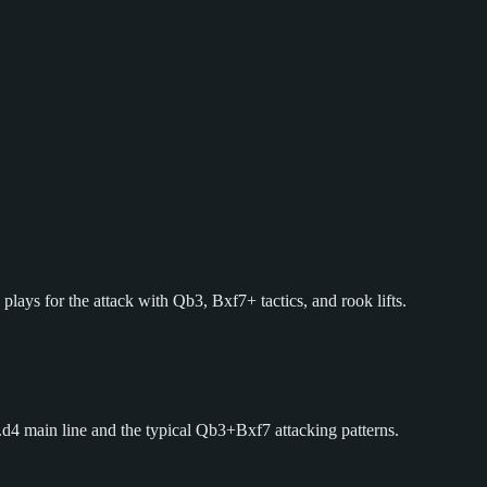
plays for the attack with Qb3, Bxf7+ tactics, and rook lifts.
.d4 main line and the typical Qb3+Bxf7 attacking patterns.