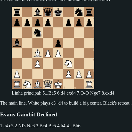
Linha principal: 5...Ba5 6.d4 exd4 7.O-O Nge7 8.cxd4
The main line. White plays c3+d4 to build a big center. Black's retreat 
Evans Gambit Declined
1.e4 e5 2.Nf3 Nc6 3.Bc4 Bc5 4.b4
4...Bb6