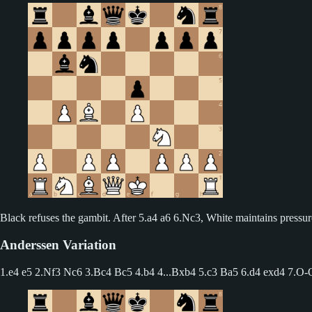
Black refuses the gambit. After 5.a4 a6 6.Nc3, White maintains pressur
Anderssen Variation
1.e4 e5 2.Nf3 Nc6 3.Bc4 Bc5 4.b4
4...Bxb4 5.c3 Ba5 6.d4 exd4 7.O-